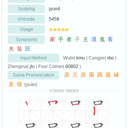
Jyutping
jyun4
Unicode
5458
Usage
家
手
者
子
主
漢
鬼
客
Synonyms
夫
翁
匠
Input Method
Wubi(
kmu
) Cangjie(
rbo
)
Zhengma(
jlo
) Four Corner(
60802
)
原
元
源
園
圓
援
緣
Same Pronunciation
袁
猿
(yuán)
STROKE ORDER