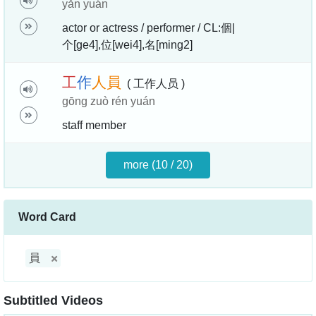
yǎn yuán
actor or actress / performer / CL:個|
个[ge4],位[wei4],名[ming2]
工
作
人
員
( 工作人员 )
gōng zuò rén yuán
staff member
more (10 / 20)
Word Card
員
Subtitled Videos