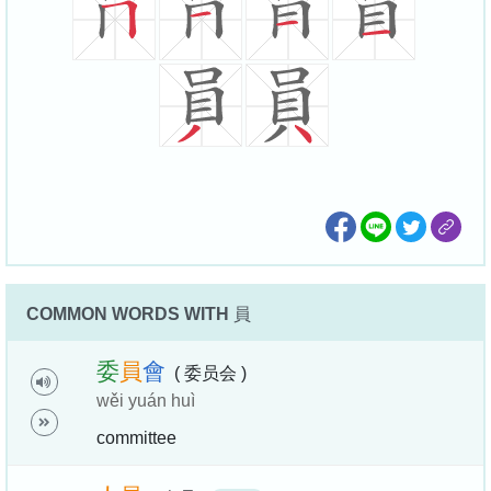
COMMON WORDS WITH
員
委
員
會
( 委员会 )
wěi yuán huì
committee