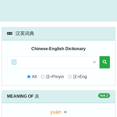
汉英词典
Chinese-English Dictionary
All
汉+Pinyin
汉+Eng
hsk 2
MEANING OF
員
yuán