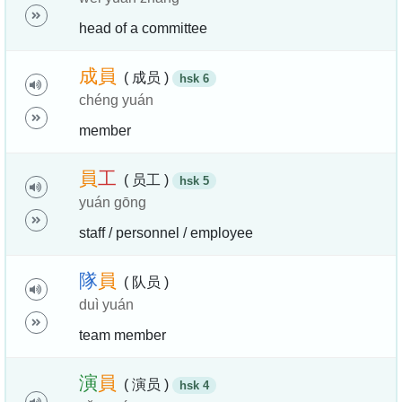
head of a committee
成
員
( 成员 )
hsk 6
chéng yuán
member
員
工
( 员工 )
hsk 5
yuán gōng
staff / personnel / employee
隊
員
( 队员 )
duì yuán
team member
演
員
( 演员 )
hsk 4