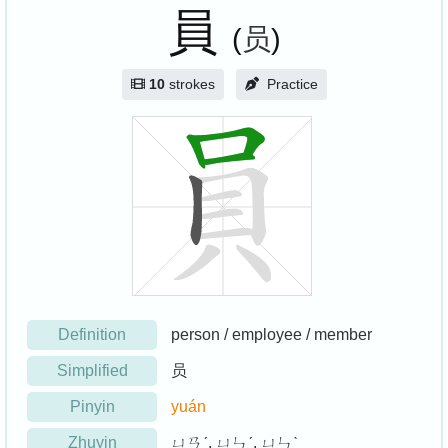
員
(
员
)
10
strokes
Practice
Definition
person / employee / member
Simplified
员
Pinyin
yuán
Zhuyin
ㄩㄢˊ, ㄩㄣˊ, ㄩㄣˋ