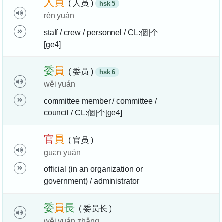
人
員
( 人员 )
hsk 5
rén yuán
staff / crew / personnel / CL:個|个
[ge4]
委
員
( 委员 )
hsk 6
wěi yuán
committee member / committee /
council / CL:個|个[ge4]
官
員
( 官员 )
guān yuán
official (in an organization or
government) / administrator
委
員
長
( 委员长 )
wěi yuán zhǎng