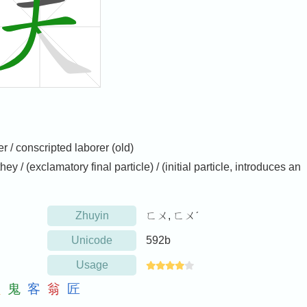
 / conscripted laborer (old)
 they / (exclamatory final particle) / (initial particle, introduces an
Zhuyin
ㄈㄨ, ㄈㄨˊ
Unicode
592b
Usage
员
鬼
客
翁
匠