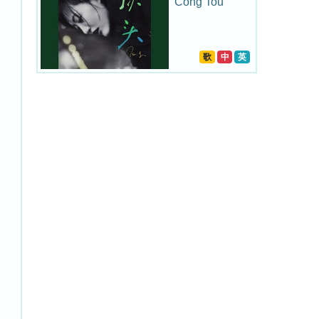
Cong Tou
歌
中
英