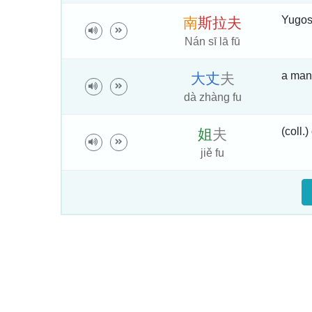
Yugos
南
斯
拉
夫
Nán sī lā fū
a manl
大
丈
夫
dà zhàng fu
(coll.
姐
夫
jiě fu