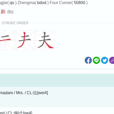
gjie(
qo
) Zhengma(
bdod
) Four Corner(
50800
)
麸
(fū)
STROKE ORDER
 madam / Mrs. / CL:位[wei4]
nd / CL:個|个[ge4]