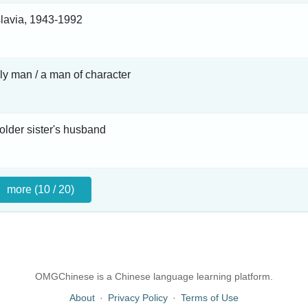
lavia, 1943-1992
y man / a man of character
) older sister's husband
more (10 / 20)
OMGChinese is a Chinese language learning platform.
About
·
Privacy Policy
·
Terms of Use