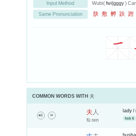
Input Method
Wubi(
fwi|gggy
) Can
肤
敷
孵
趺
跗
Same Pronunciation
COMMON WORDS WITH
夫
lady /
夫
人
hsk 6
fū ren
husba