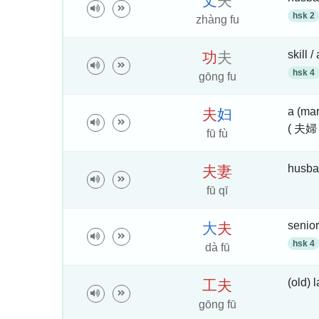
丈
夫
hsk 2
zhàng fu
skill /
功
夫
hsk 4
gōng fu
a (mar
夫
妇
( 夫婦
fū fù
husban
夫
妻
fū qī
senior
大
夫
hsk 4
dà fū
(old) 
工
夫
gōng fū