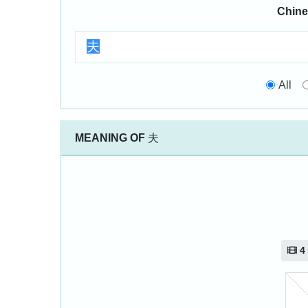
Chine
All
MEANING OF
夫
4