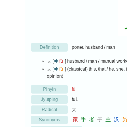
Definition
porter, husband / man
夫 [
fū
]
husband / man / manual worker
夫 [
fú
]
(classical) this, that / he, she,
opinion)
Pinyin
fū
Jyutping
fu1
Radical
大
家
手
者
子
主
汉
Synonyms