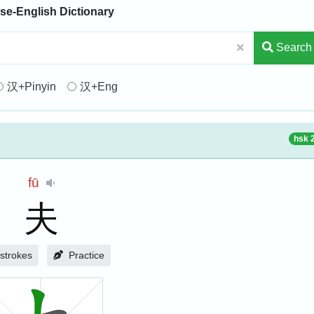
se-English Dictionary
Search
汉+Pinyin
汉+Eng
hsk 
fū
夫
strokes
Practice