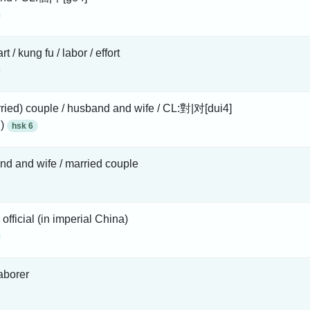
 art / kung fu / labor / effort
ried) couple / husband and wife / CL:對|对[dui4]
 )
hsk 6
d and wife / married couple
 official (in imperial China)
laborer