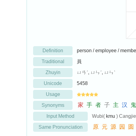
Definition
person / employee / membe
Traditional
員
Zhuyin
ㄩㄢˊ, ㄩㄣˊ, ㄩㄣˋ
Unicode
5458
Usage
家
手
者
子
主
汉
Synonyms
Input Method
Wubi(
kmu
) Cangji
原
元
源
园
圆
Same Pronunciation