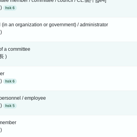
ttee member / committee / council / CL:個|个[ge4]
 )
hsk 6
al (in an organization or government) / administrator
)
of a committee
長 )
er
 )
hsk 6
/ personnel / employee
 )
hsk 5
member
)