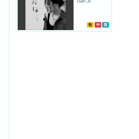
Tian Ji
歌
中
英