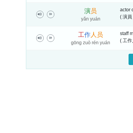
actor 
演
员
( 演員
yǎn yuán
staff
工
作
人
员
( 工作
gōng zuò rén yuán