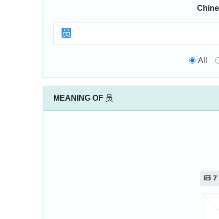
Chine
All
MEANING OF
员
7