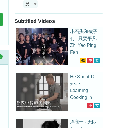
员
Subtitled Videos
小石头和孩子
们 - 只要平凡
Zhi Yao Ping
Fan
2
歌
中
英
He Spent 10
years
Learning
Cooking in
China
中
英
洋澜一 - 天际