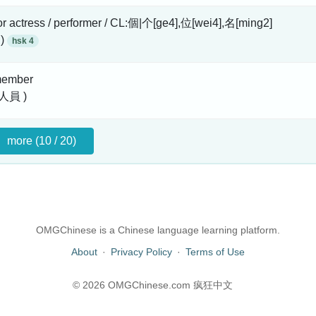
or actress / performer / CL:個|个[ge4],位[wei4],名[ming2]
 )
hsk 4
 member
人員 )
more (10 / 20)
OMGChinese is a Chinese language learning platform.
About
·
Privacy Policy
·
Terms of Use
© 2026 OMGChinese.com 疯狂中文