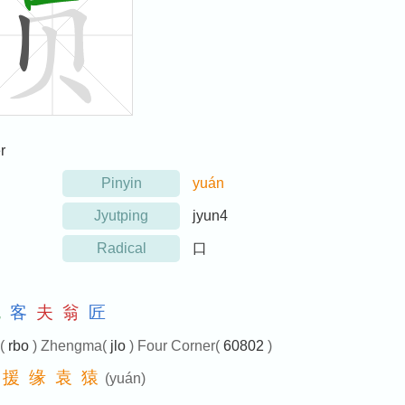
r
Pinyin
yuán
Jyutping
jyun4
Radical
口
鬼
客
夫
翁
匠
e(
rbo
) Zhengma(
jlo
) Four Corner(
60802
)
援
缘
袁
猿
(yuán)