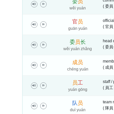
commi
委
员
( 委員
wěi yuán
offici
官
员
( 官員 
guān yuán
head 
委
员
长
( 委員
wěi yuán zhǎng
memb
成
员
( 成員
chéng yuán
staff 
员
工
( 員工
yuán gōng
team 
队
员
( 隊員 
duì yuán