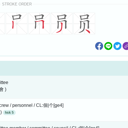
STROKE ORDER
ttee
會 )
/ crew / personnel / CL:個|个[ge4]
 )
hsk 5