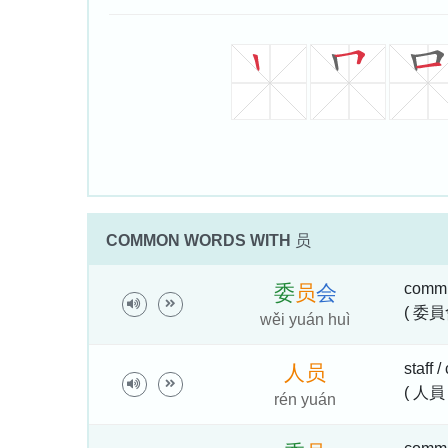
COMMON WORDS WITH
员
commi
委
员
会
( 委員
wěi yuán huì
staff 
人
员
( 人員
rén yuán