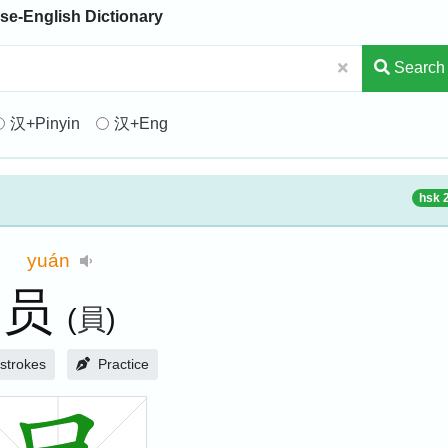
se-English Dictionary
Search
汉+Pinyin
汉+Eng
hsk 
yuán
员
(
員
)
strokes
Practice