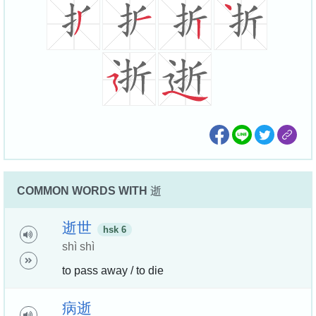
COMMON WORDS WITH
逝
逝
世
hsk 6
shì shì
to pass away / to die
病
逝