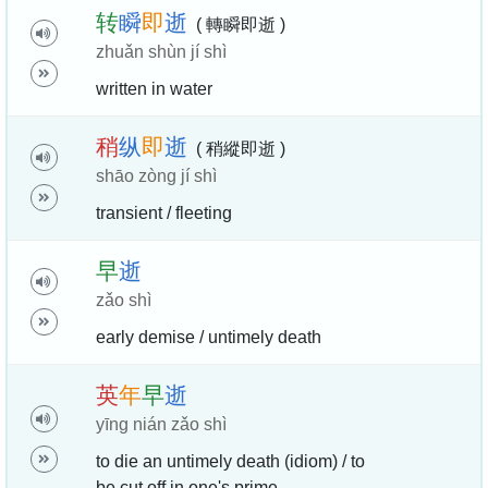
转
瞬
即
逝
( 轉瞬即逝 )
zhuǎn shùn jí shì
written in water
稍
纵
即
逝
( 稍縱即逝 )
shāo zòng jí shì
transient / fleeting
早
逝
zǎo shì
early demise / untimely death
英
年
早
逝
yīng nián zǎo shì
to die an untimely death (idiom) / to
be cut off in one's prime