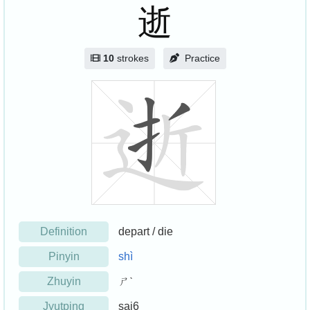
逝
10
strokes
Practice
Definition
depart / die
Pinyin
shì
Zhuyin
ㄕˋ
Jyutping
sai6