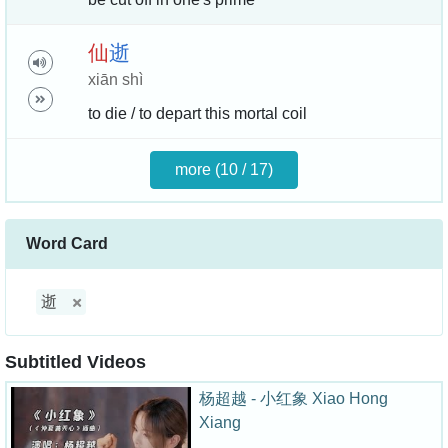
仙
逝
xiān shì
to die / to depart this mortal coil
more (10 / 17)
Word Card
逝
Subtitled Videos
杨超越 - 小红象 Xiao Hong
Xiang