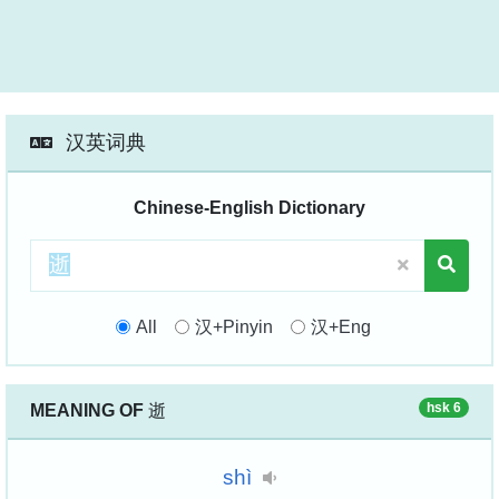
汉英词典
Chinese-English Dictionary
All
汉+Pinyin
汉+Eng
hsk 6
MEANING OF
逝
shì