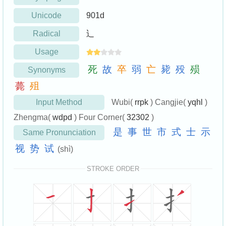
Unicode
901d
Radical
辶
Usage
死
故
卒
弱
亡
毙
殁
殒
Synonyms
薨
殂
Input Method
Wubi(
rrpk
) Cangjie(
yqhl
)
Zhengma(
wdpd
) Four Corner(
32302
)
是
事
世
市
式
士
示
Same Pronunciation
视
势
试
(shì)
STROKE ORDER