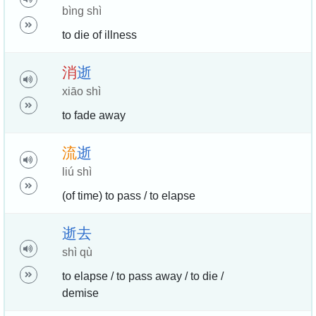
bìng shì
to die of illness
消
逝
xiāo shì
to fade away
流
逝
liú shì
(of time) to pass / to elapse
逝
去
shì qù
to elapse / to pass away / to die /
demise