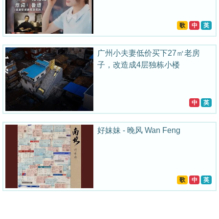
歌
中
英
广州小夫妻低价买下27㎡老房
子，改造成4层独栋小楼
中
英
好妹妹 - 晚风 Wan Feng
歌
中
英