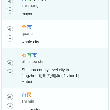
shì zhǎng
mayor
全
市
quán shì
whole city
石
首
市
Shí shǒu shì
Shishou county level city in
Jingzhou 荊州|荆州[Jing1 zhou1],
Hubei
市
民
shì mín
city resident