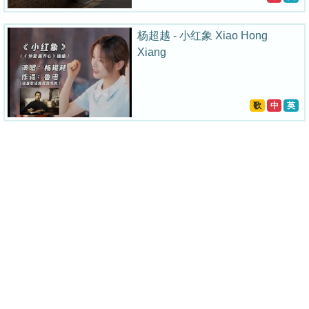
杨超越 - 小红象 Xiao Hong
Xiang
歌
中
英