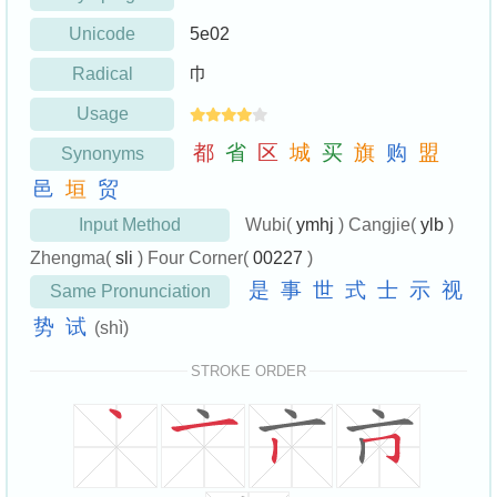
Unicode
5e02
Radical
巾
Usage
都
省
区
城
买
旗
购
盟
Synonyms
邑
垣
贸
Input Method
Wubi(
ymhj
) Cangjie(
ylb
)
Zhengma(
sli
) Four Corner(
00227
)
是
事
世
式
士
示
视
Same Pronunciation
势
试
(shì)
STROKE ORDER