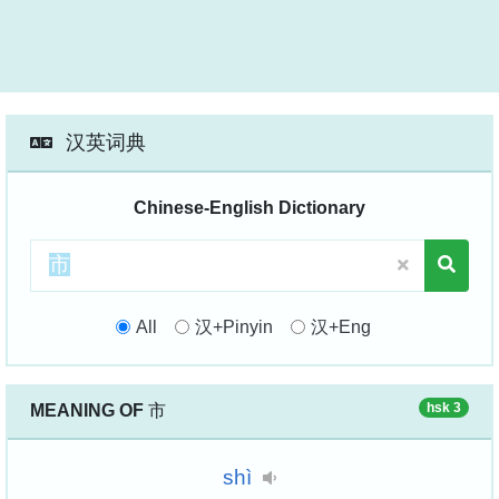
汉英词典
Chinese-English Dictionary
All
汉+Pinyin
汉+Eng
hsk 3
MEANING OF
市
shì