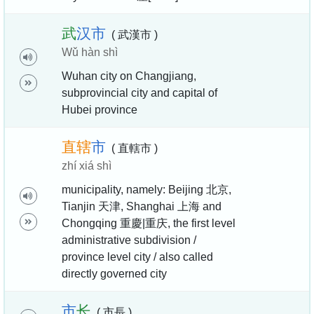
武
汉
市
( 武漢市 )
Wǔ hàn shì
Wuhan city on Changjiang,
subprovincial city and capital of
Hubei province
直
辖
市
( 直轄市 )
zhí xiá shì
municipality, namely: Beijing 北京,
Tianjin 天津, Shanghai 上海 and
Chongqing 重慶|重庆, the first level
administrative subdivision /
province level city / also called
directly governed city
市
长
( 市長 )