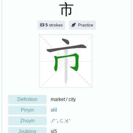
市
5
strokes
Practice
Definition
market / city
Pinyin
shì
Zhuyin
ㄕˋ, ㄈㄨˊ
Jyutping
si5