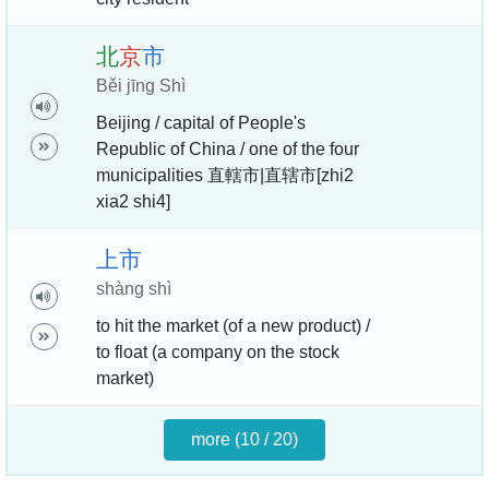
北
京
市
Běi jīng Shì
Beijing / capital of People's
Republic of China / one of the four
municipalities 直轄市|直辖市[zhi2
xia2 shi4]
上
市
shàng shì
to hit the market (of a new product) /
to float (a company on the stock
market)
more (10 / 20)