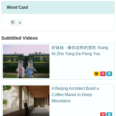
Word Card
市
Subtitled Videos
好妹妹 - 像你这样的朋友 Xiang
Ni Zhe Yang De Peng You
歌
中
英
A Beijing Architect Build a
Coffee Manor in Deep
Mountains
中
英