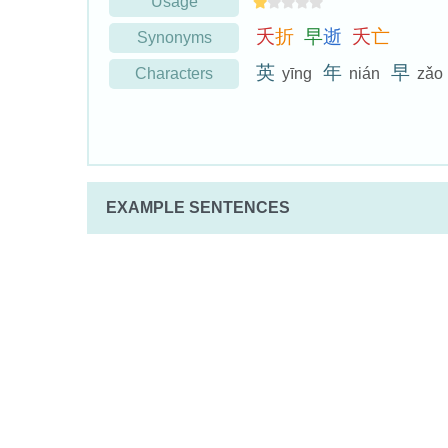
Usage
夭
折
早
逝
夭
亡
Synonyms
英
年
早
Characters
yīng
nián
zǎo
EXAMPLE SENTENCES