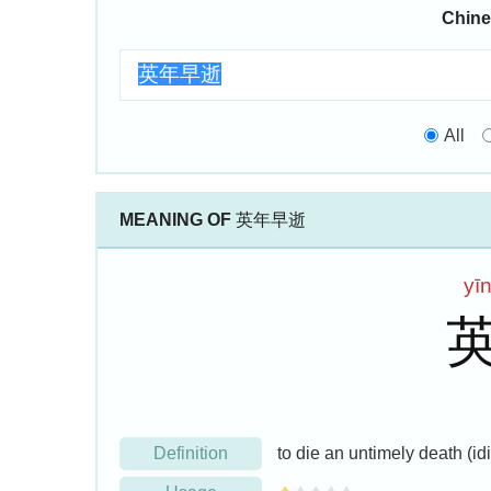
Chine
All
MEANING OF
英年早逝
yī
Definition
to die an untimely death (idi