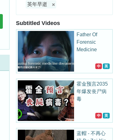
英年早逝
Subtitled Videos
Father Of
Forensic
Medicine
中
英
霍金预言2035
年爆发丧尸病
毒
中
英
蓝帽 - 不再心