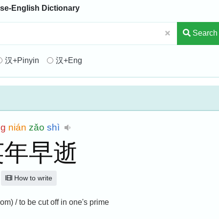
se-English Dictionary
Search
汉+Pinyin
汉+Eng
ng
nián
zǎo
shì
英年早逝
How to write
om) / to be cut off in one's prime