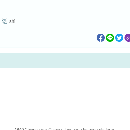
逝
shì
OMGChinese is a Chinese language learning platform.