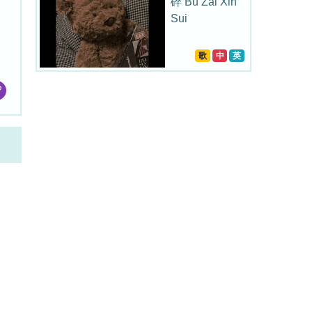
碎 Bu Zai Xin
Sui
歌
中
英