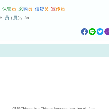
保
管
员
采
购
员
信
贷
员
宣
传
员
员
員
iè
(
) yuán
OMGChinese is a Chinese language learning platform.