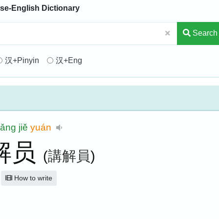
se-English Dictionary
Search
汉+Pinyin
汉+Eng
jiǎng
jiě
yuán
解员
(
講解員
)
How to write