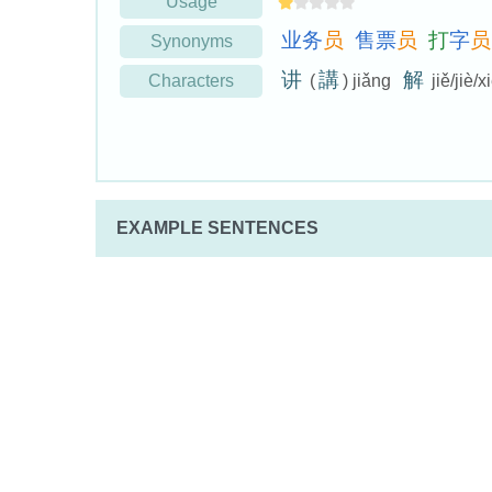
Usage
业
务
员
售
票
员
打
字
员
Synonyms
讲
講
解
Characters
(
) jiǎng
jiě/jiè/x
EXAMPLE SENTENCES