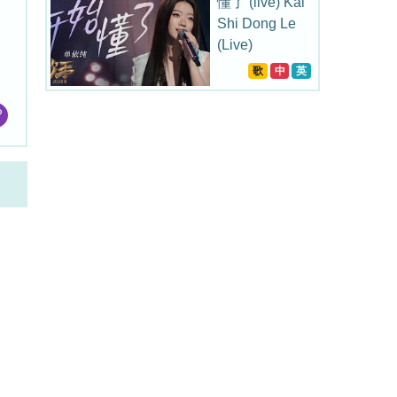
懂了 (live) Kai
Shi Dong Le
(Live)
歌
中
英