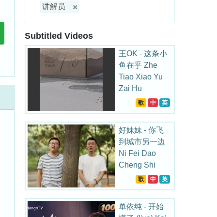
讲解员
Subtitled Videos
王OK - 这条小
鱼在乎 Zhe
Tiao Xiao Yu
Zai Hu
歌
中
英
好妹妹 - 你飞
到城市另一边
Ni Fei Dao
Cheng Shi
Ling Yi Bian
歌
中
英
单依纯 - 开始