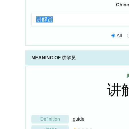
Chine
All
MEANING OF
讲解员
讲
Definition
guide