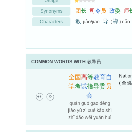
Usage
团
长
司
令
员
政
委
师
Synonyms
教
导
導
Characters
jiào/jiāo
(
) dǎo
COMMON WORDS WITH
教导员
Natio
全
国
高
等
教
育
自
( 全
学
考
试
指
导
委
员
会
quán guó gāo děng
jiào yù zì xué kǎo shì
zhǐ dǎo wěi yuán huì