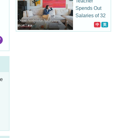
Teacher
Spends Out
Salaries of 32
Years on
中
英
Collecting
ee