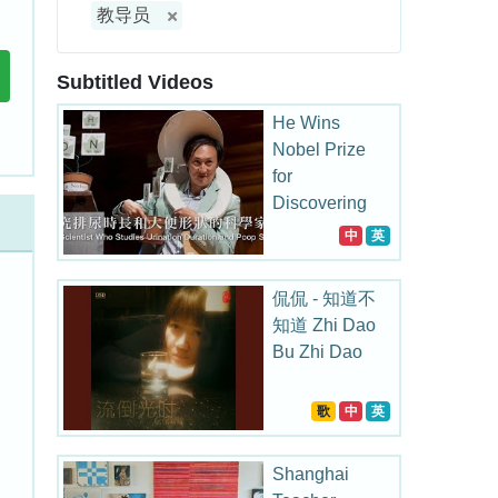
教导员
Subtitled Videos
He Wins
Nobel Prize
for
Discovering
Mammals’
中
英
Urination
Duration is
侃侃 - 知道不
21s
知道 Zhi Dao
Bu Zhi Dao
歌
中
英
Shanghai