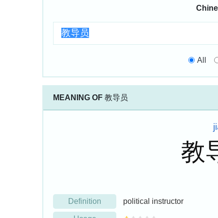
Chine
All
MEANING OF
教导员
j
教
Definition
political instructor