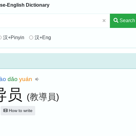
se-English Dictionary
Search
汉+Pinyin
汉+Eng
iào
dǎo
yuán
导员
(
教導員
)
How to write