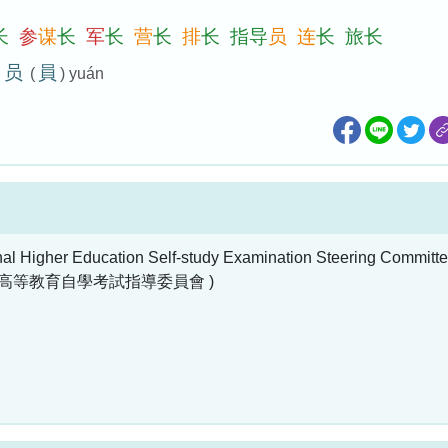
长
参
谋
长
军
长
营
长
排
长
指
导
员
连
长
旅
长
员
員
(
) yuán
nal Higher Education Self-study Examination Steering Committ
國高等教育自學考試指導委員會 )