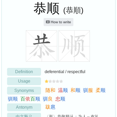
恭顺
(
恭順
)
How to write
Definition
deferential / respectful
Usage
随
和
温
顺
和
顺
驯
服
柔
顺
Synonyms
驯
顺
百
依
百
顺
驯
良
忠
顺
跋
扈
Antonym
中文释义
〈形〉恭敬顺从：为人～有礼。