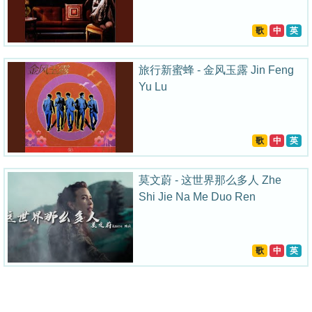
歌
中
英
旅行新蜜蜂 - 金风玉露 Jin Feng
Yu Lu
歌
中
英
莫文蔚 - 这世界那么多人 Zhe
Shi Jie Na Me Duo Ren
歌
中
英