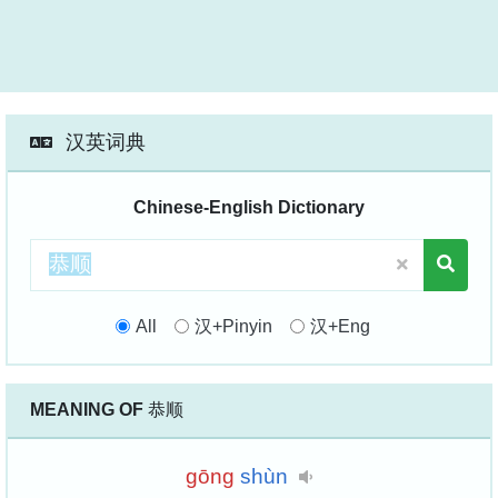
汉英词典
Chinese-English Dictionary
All
汉+Pinyin
汉+Eng
MEANING OF
恭顺
gōng
shùn