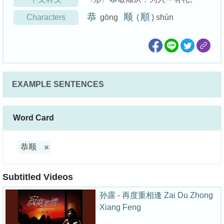
恭
顺
順
Characters
gōng
(
) shùn
EXAMPLE SENTENCES
Word Card
恭顺
Subtitled Videos
孙露 - 再度重相逢 Zai Du Zhong
Xiang Feng