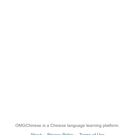
OMGChinese is a Chinese language learning platform.
About
·
Privacy Policy
·
Terms of Use