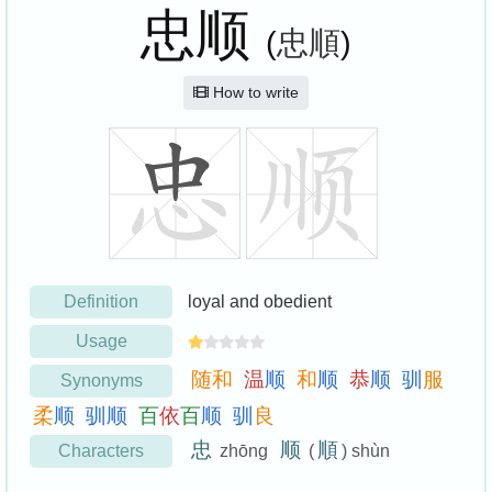
忠顺
(
忠順
)
How to write
Definition
loyal and obedient
Usage
随
和
温
顺
和
顺
恭
顺
驯
服
Synonyms
柔
顺
驯
顺
百
依
百
顺
驯
良
忠
顺
順
Characters
zhōng
(
) shùn