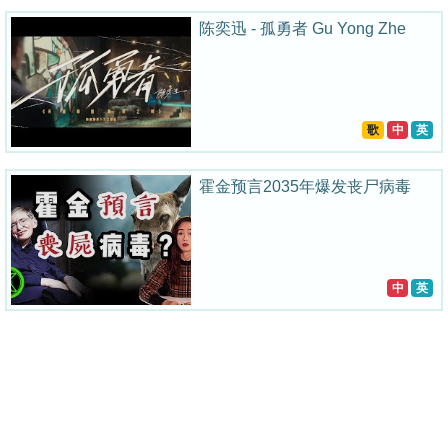
陈奕迅 - 孤勇者 Gu Yong Zhe
歌
中
英
霍金预言2035年爆发丧尸病毒
中
英