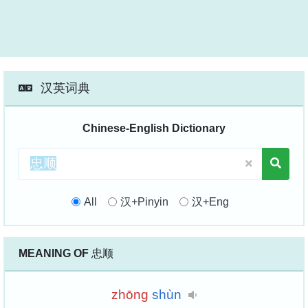
汉英词典
Chinese-English Dictionary
All
汉+Pinyin
汉+Eng
MEANING OF
忠顺
zhōng
shùn