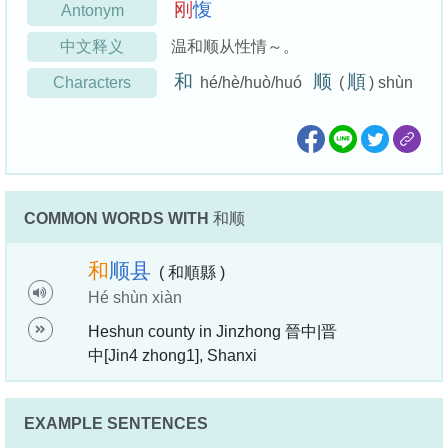
刚
愎
Antonym
中文释义
温和顺从性情～。
和
顺
順
Characters
hé/hè/huò/huó
(
) shùn
COMMON WORDS WITH
和顺
和
顺
县
( 和順縣 )
Hé shùn xiàn
Heshun county in Jinzhong 晉中|晋
中[Jin4 zhong1], Shanxi
EXAMPLE SENTENCES