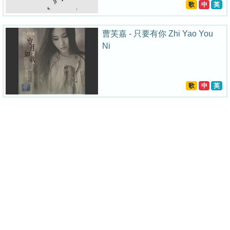
歌
中
英
曹芙嘉 - 只要有你 Zhi Yao You
Ni
歌
中
英