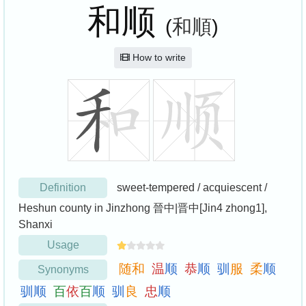
和顺
(
和順
)
How to write
Definition
sweet-tempered / acquiescent /
Heshun county in Jinzhong 晉中|晋中[Jin4 zhong1],
Shanxi
Usage
随
和
温
顺
恭
顺
驯
服
柔
顺
Synonyms
驯
顺
百
依
百
顺
驯
良
忠
顺