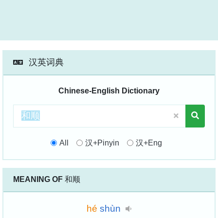
汉英词典
Chinese-English Dictionary
All
汉+Pinyin
汉+Eng
MEANING OF
和顺
hé
shùn