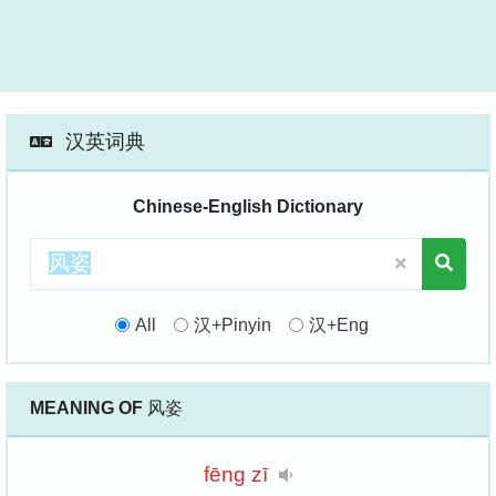
汉英词典
Chinese-English Dictionary
All
汉+Pinyin
汉+Eng
MEANING OF
风姿
fēng
zī