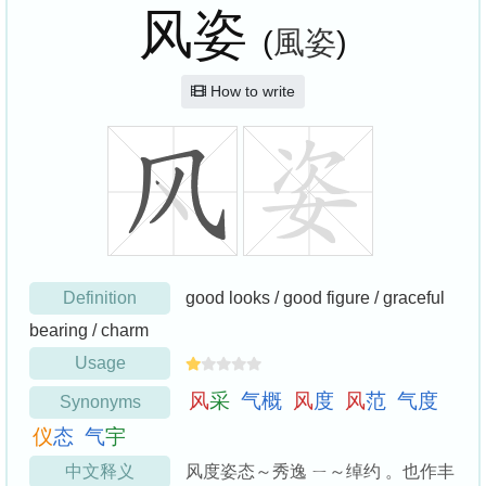
风姿
(
風姿
)
How to write
Definition
good looks / good figure / graceful
bearing / charm
Usage
风
采
气
概
风
度
风
范
气
度
Synonyms
仪
态
气
宇
中文释义
风度姿态～秀逸 ㄧ～绰约 。也作丰