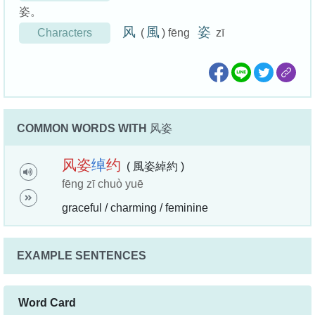
姿。
风
風
姿
Characters
(
) fēng
zī
COMMON WORDS WITH
风姿
风
姿
绰
约
( 風姿綽約 )
fēng zī chuò yuē
graceful / charming / feminine
EXAMPLE SENTENCES
Word Card