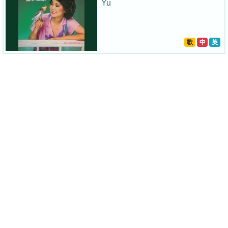
Yu
歌
中
英