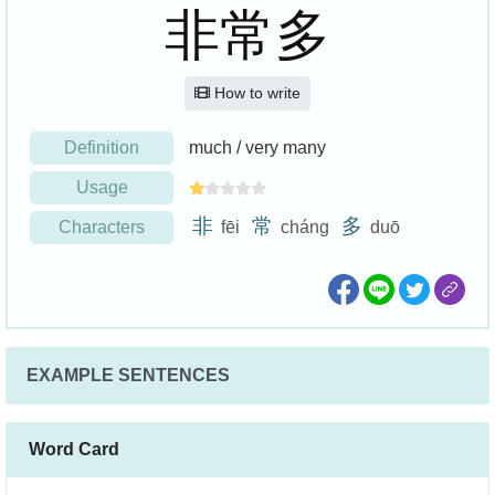
非常多
How to write
Definition
much / very many
Usage
非
常
多
Characters
fēi
cháng
duō
EXAMPLE SENTENCES
Word Card