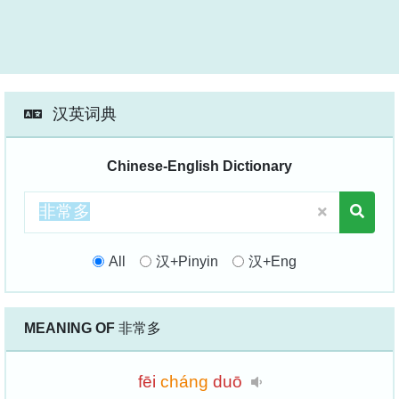
汉英词典
Chinese-English Dictionary
All
汉+Pinyin
汉+Eng
MEANING OF
非常多
fēi
cháng
duō