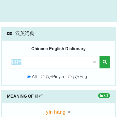
汉英词典
Chinese-English Dictionary
All
汉+Pinyin
汉+Eng
hsk 3
MEANING OF
銀行
yín
háng