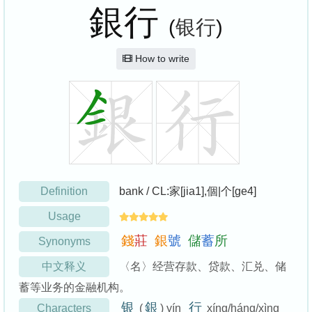
銀行
(
银行
)
How to write
Definition
bank / CL:家[jia1],個|个[ge4]
Usage
錢
莊
銀
號
儲
蓄
所
Synonyms
中文释义
〈名〉经营存款、贷款、汇兑、储
蓄等业务的金融机构。
银
銀
行
Characters
(
) yín
xíng/háng/xìng