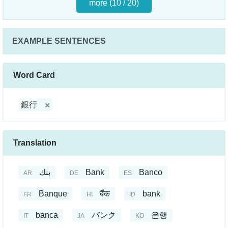
more (10 / 20)
EXAMPLE SENTENCES
Word Card
銀行
Translation
بنك
Bank
Banco
AR
DE
ES
Banque
बैंक
bank
FR
HI
ID
banca
バンク
은행
IT
JA
KO