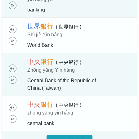
banking
世
界
銀
行
( 世界银行 )
Shì jiè Yín háng
World Bank
中
央
銀
行
( 中央银行 )
Zhōng yāng Yín háng
Central Bank of the Republic of
China (Taiwan)
中
央
銀
行
( 中央银行 )
zhōng yāng yín háng
central bank