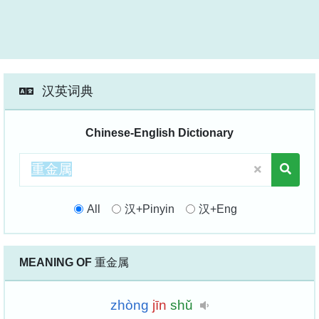
汉英词典
Chinese-English Dictionary
All
汉+Pinyin
汉+Eng
MEANING OF
重金属
zhòng
jīn
shǔ