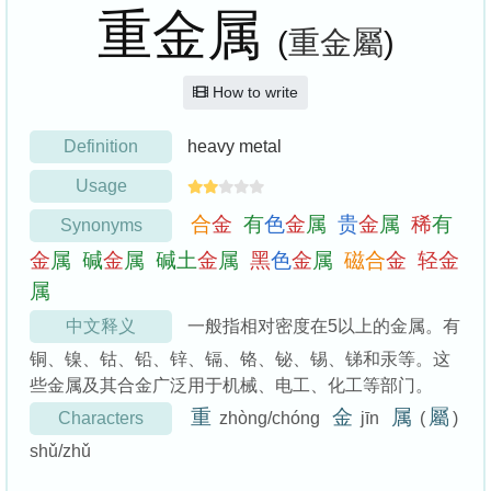
重金属
(
重金屬
)
How to write
Definition
heavy metal
Usage
合
金
有
色
金
属
贵
金
属
稀
有
Synonyms
金
属
碱
金
属
碱
土
金
属
黑
色
金
属
磁
合
金
轻
金
属
中文释义
一般指相对密度在5以上的金属。有
铜、镍、钴、铅、锌、镉、铬、铋、锡、锑和汞等。这
些金属及其合金广泛用于机械、电工、化工等部门。
重
金
属
屬
Characters
zhòng/chóng
jīn
(
)
shǔ/zhǔ