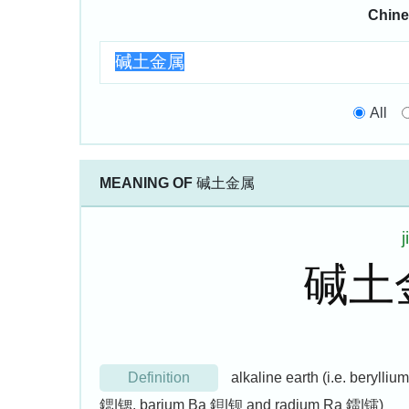
Chine
All
MEANING OF
碱土金属
碱土
Definition
alkaline earth (i.e. beryl
鍶|锶, barium Ba 鋇|钡 and radium Ra 鐳|镭)