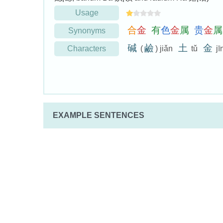
Usage
合
金
有
色
金
属
贵
金
属
Synonyms
碱
鹼
土
金
Characters
(
) jiǎn
tǔ
jī
EXAMPLE SENTENCES