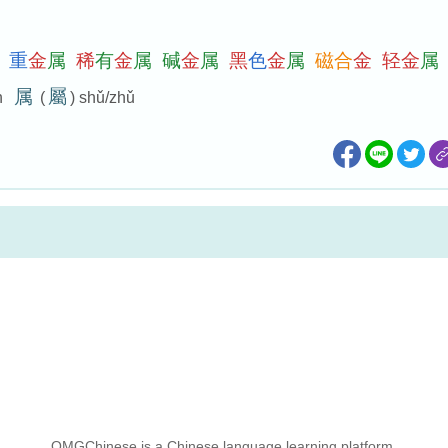
重
金
属
稀
有
金
属
碱
金
属
黑
色
金
属
磁
合
金
轻
金
属
属
屬
n
(
) shǔ/zhǔ
OMGChinese is a Chinese language learning platform.