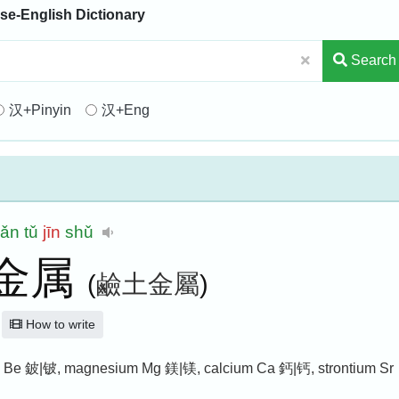
se-English Dictionary
Search
汉+Pinyin
汉+Eng
jiǎn
tǔ
jīn
shǔ
金属
(
鹼土金屬
)
How to write
lium Be 鈹|铍, magnesium Mg 鎂|镁, calcium Ca 鈣|钙, strontium Sr