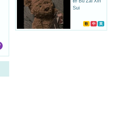
碎 Bu Zai Xin
Sui
歌
中
英