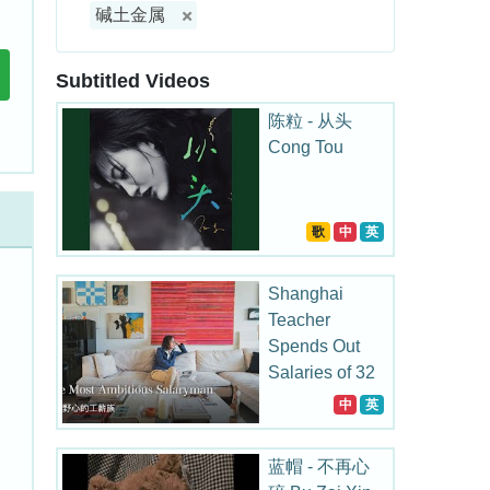
碱土金属
Subtitled Videos
陈粒 - 从头
Cong Tou
歌
中
英
Shanghai
Teacher
Spends Out
Salaries of 32
Years on
中
英
Collecting
蓝帽 - 不再心