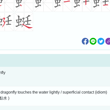
fly
he dragonfly touches the water lightly / superficial contact (idiom)
點水 )