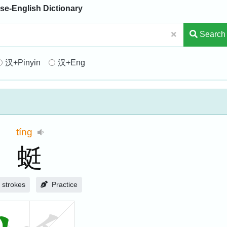
se-English Dictionary
Search
汉+Pinyin
汉+Eng
tíng
蜓
strokes
Practice