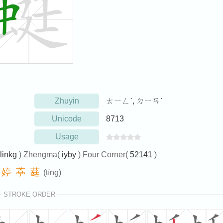
Zhuyin
ㄊㄧㄥˊ, ㄉㄧㄢˋ
Unicode
8713
Usage
linkg
) Zhengma(
iyby
) Four Corner(
52141
)
婷
葶
莛
(tíng)
STROKE ORDER