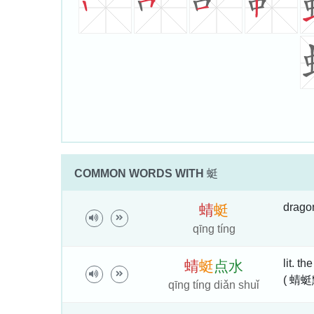
COMMON WORDS WITH
蜓
dragon
蜻
蜓
qīng tíng
lit. t
蜻
蜓
点
水
( 蜻蜓
qīng tíng diǎn shuǐ