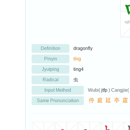
Definition
dragonfly
Pinyin
tíng
Jyutping
ting4
Radical
虫
Input Method
Wubi(
jtfp
) Cangjie(
停
庭
廷
亭
霆
Same Pronunciation