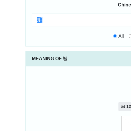
Chine
All
MEANING OF
蜓
12