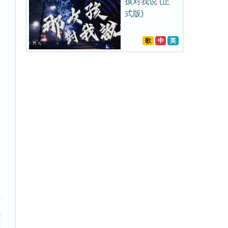
孩对我说 (正
式版)
歌
中
英