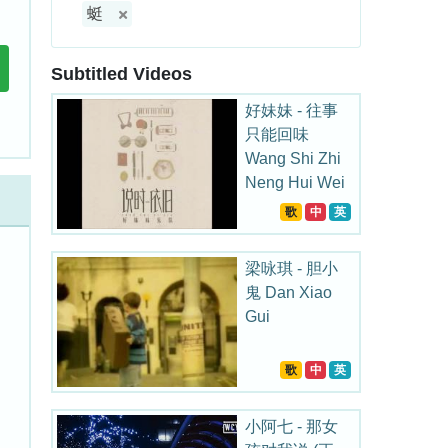
蜓
Subtitled Videos
好妹妹 - 往事
只能回味
Wang Shi Zhi
Neng Hui Wei
歌
中
英
梁咏琪 - 胆小
鬼 Dan Xiao
Gui
歌
中
英
小阿七 - 那女