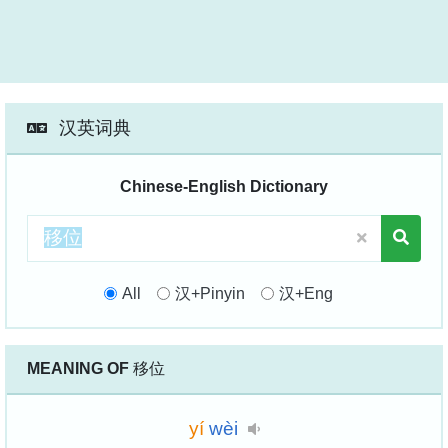
汉英词典
Chinese-English Dictionary
All
汉+Pinyin
汉+Eng
MEANING OF
移位
yí
wèi