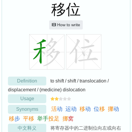
移位
How to write
Definition
to shift / shift / translocation /
displacement / (medicine) dislocation
Usage
活
动
运
动
移
动
位
移
挪
动
Synonyms
移
步
平
移
举
手
投
足
挪
窝
中文释义
将寄存器中的二进制位向左或向右