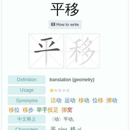
平移
How to write
Definition
translation (geometry)
Usage
活
动
运
动
移
动
位
移
挪
动
Synonyms
移
位
移
步
举
手
投
足
挪
窝
中文释义
〈动〉平动。
平
移
Characters
píng
yí