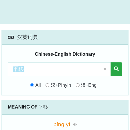
汉英词典
Chinese-English Dictionary
All
汉+Pinyin
汉+Eng
MEANING OF
平移
píng
yí