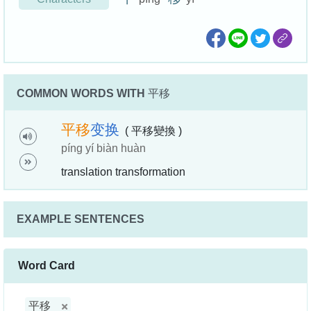
COMMON WORDS WITH
平移
平
移
变
换
( 平移變換 )
píng yí biàn huàn
translation transformation
EXAMPLE SENTENCES
Word Card
平移