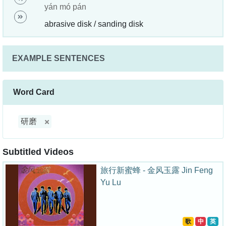
yán mó pán
abrasive disk / sanding disk
EXAMPLE SENTENCES
Word Card
研磨
Subtitled Videos
旅行新蜜蜂 - 金风玉露 Jin Feng
Yu Lu
歌
中
英