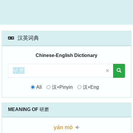
汉英词典
Chinese-English Dictionary
All
汉+Pinyin
汉+Eng
MEANING OF
研磨
yán
mó