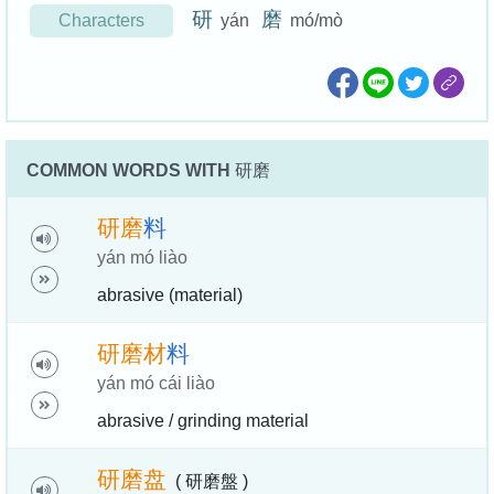
研
磨
Characters
yán
mó/mò
COMMON WORDS WITH
研磨
研
磨
料
yán mó liào
abrasive (material)
研
磨
材
料
yán mó cái liào
abrasive / grinding material
研
磨
盘
( 研磨盤 )