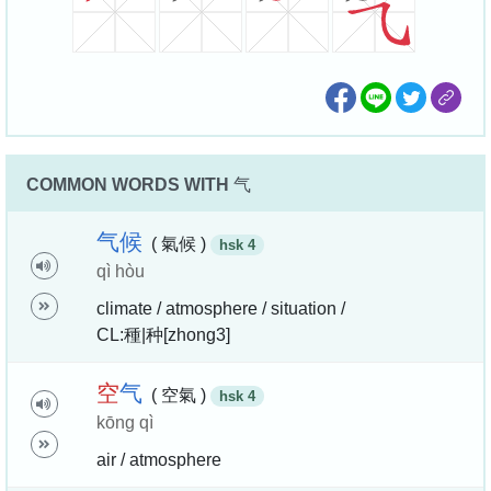
COMMON WORDS WITH
气
气
候
( 氣候 )
hsk 4
qì hòu
climate / atmosphere / situation /
CL:種|种[zhong3]
空
气
( 空氣 )
hsk 4
kōng qì
air / atmosphere