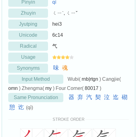
Pinyin
qì
Zhuyin
ㄑㄧˋ, ㄑㄧˇ
Jyutping
hei3
Unicode
6c14
Radical
气
Usage
味
魂
Synonyms
Input Method
Wubi(
rnb|rtgn
) Cangjie(
omn
) Zhengma(
my
) Four Corner(
80017
)
器
弃
汽
契
泣
迄
砌
Same Pronunciation
憩
讫
(qì)
STROKE ORDER