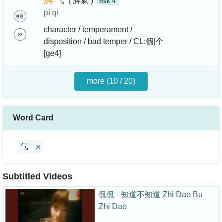
( 脾氣 )
hsk 4
pí qi
character / temperament /
disposition / bad temper / CL:個|个
[ge4]
more (10 / 20)
Word Card
气
Subtitled Videos
侃侃 - 知道不知道 Zhi Dao Bu
Zhi Dao