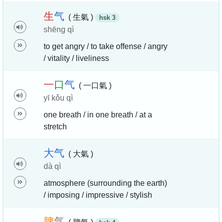
生
气
( 生氣 )
hsk 3
shēng qì
to get angry / to take offense / angry
/ vitality / liveliness
一
口
气
( 一口氣 )
yī kǒu qì
one breath / in one breath / at a
stretch
大
气
( 大氣 )
dà qì
atmosphere (surrounding the earth)
/ imposing / impressive / stylish
脾
气