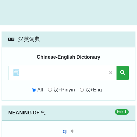
汉英词典
Chinese-English Dictionary
All
汉+Pinyin
汉+Eng
hsk 1
MEANING OF
气
qì