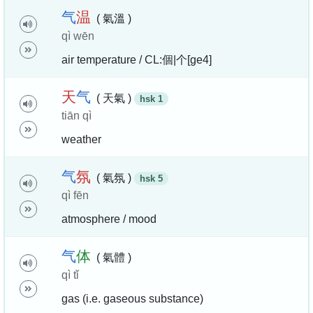
气
温
( 氣溫 )
qì wēn
air temperature / CL:個|个[ge4]
天
气
( 天氣 )
hsk 1
tiān qì
weather
气
氛
( 氣氛 )
hsk 5
qì fēn
atmosphere / mood
气
体
( 氣體 )
qì tǐ
gas (i.e. gaseous substance)