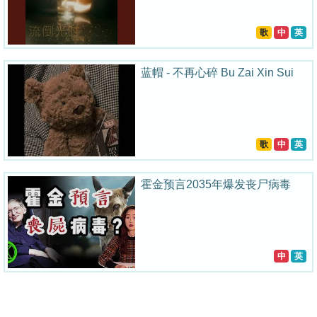
歌
中
英
蓝帽 - 不再心碎 Bu Zai Xin Sui
歌
中
英
霍金预言2035年爆发丧尸病毒
中
英