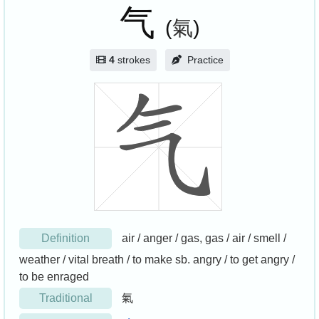
气
(
氣
)
4
strokes
Practice
Definition
air / anger / gas, gas / air / smell /
weather / vital breath / to make sb. angry / to get angry /
to be enraged
Traditional
氣