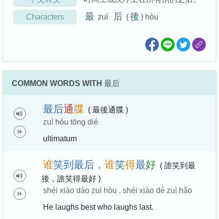
最
后
後
Characters
zuì
(
) hòu
COMMON WORDS WITH
最后
最
后
通
牒
( 最後通牒 )
zuì hòu tōng dié
ultimatum
谁
笑
到
最
后
，
谁
笑
得
最
好
( 誰笑到最
後，誰笑得最好 )
shéi xiào dào zuì hòu , shéi xiào dé zuì hǎo
He laughs best who laughs last.