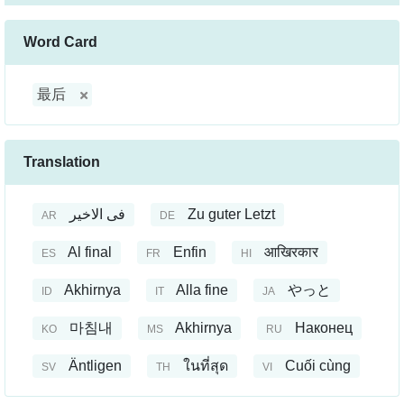
Word Card
最后
Translation
فى الاخير
Zu guter Letzt
AR
DE
Al final
Enfin
आखिरकार
ES
FR
HI
Akhirnya
Alla fine
やっと
ID
IT
JA
마침내
Akhirnya
Наконец
KO
MS
RU
Äntligen
ในที่สุด
Cuối cùng
SV
TH
VI