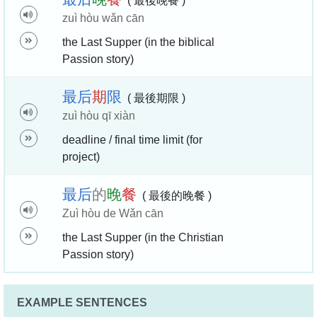
( 最後晚餐 )
zuì hòu wǎn cān
the Last Supper (in the biblical
Passion story)
最
后
期
限
( 最後期限 )
zuì hòu qī xiàn
deadline / final time limit (for
project)
最
后
的
晚
餐
( 最後的晚餐 )
Zuì hòu de Wǎn cān
the Last Supper (in the Christian
Passion story)
EXAMPLE SENTENCES