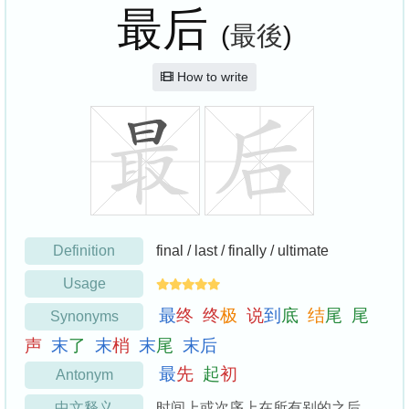
最后
(
最後
)
How to write
Definition
final / last / finally / ultimate
Usage
最
终
终
极
说
到
底
结
尾
尾
Synonyms
声
末
了
末
梢
末
尾
末
后
最
先
起
初
Antonym
中文释义
时间上或次序上在所有别的之后。