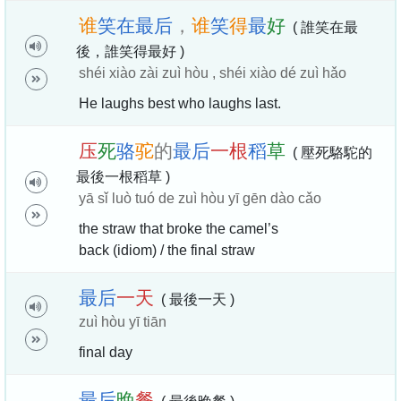
谁
笑
在
最
后
，
谁
笑
得
最
好
( 誰笑在最
後，誰笑得最好 )
shéi xiào zài zuì hòu , shéi xiào dé zuì hǎo
He laughs best who laughs last.
压
死
骆
驼
的
最
后
一
根
稻
草
( 壓死駱駝的
最後一根稻草 )
yā sǐ luò tuó de zuì hòu yī gēn dào cǎo
the straw that broke the camel’s
back (idiom) / the final straw
最
后
一
天
( 最後一天 )
zuì hòu yī tiān
final day
最
后
晚
餐