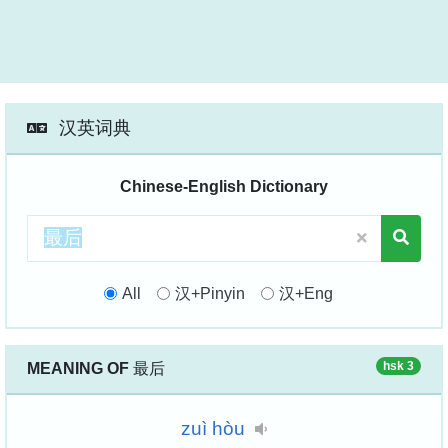
汉英词典
Chinese-English Dictionary
All
汉+Pinyin
汉+Eng
hsk 3
MEANING OF
最后
zuì
hòu