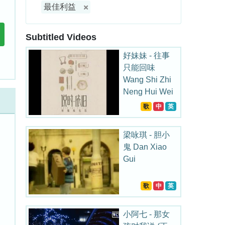
最佳利益
Subtitled Videos
好妹妹 - 往事
只能回味
Wang Shi Zhi
Neng Hui Wei
歌
中
英
梁咏琪 - 胆小
鬼 Dan Xiao
Gui
歌
中
英
小阿七 - 那女