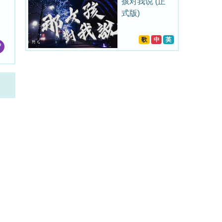
孩对我说 (正
式版)
歌
中
英