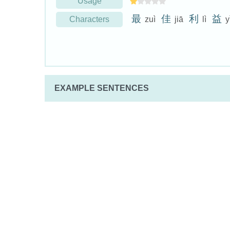
Usage
最
佳
利
益
Characters
zuì
jiā
lì
y
EXAMPLE SENTENCES