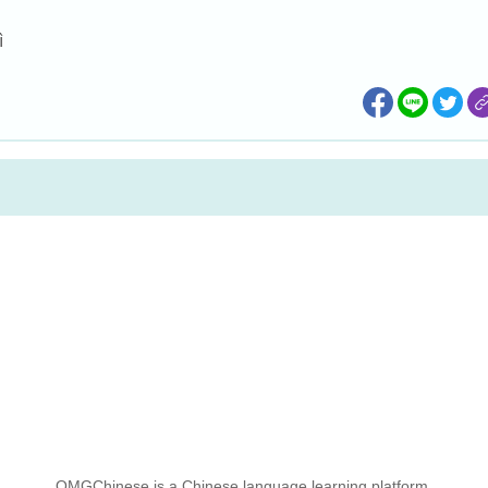
ì
OMGChinese is a Chinese language learning platform.