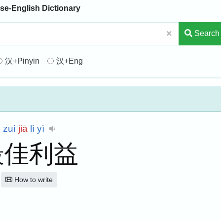
se-English Dictionary
Search
汉+Pinyin
汉+Eng
zuì
jiā
lì
yì
最佳利益
How to write