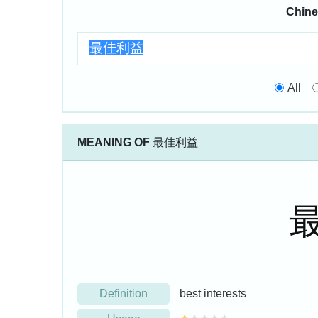
Chine
All
MEANING OF
最佳利益
Definition
best interests