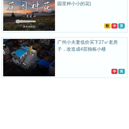
园里种小小的花)
歌
中
英
广州小夫妻低价买下27㎡老房
子，改造成4层独栋小楼
中
英