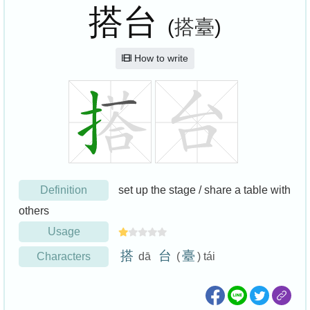
搭台
(
搭臺
)
How to write
Definition
set up the stage / share a table with
others
Usage
搭
台
臺
Characters
dā
(
) tái