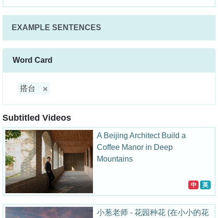
EXAMPLE SENTENCES
Word Card
搭台
Subtitled Videos
A Beijing Architect Build a
Coffee Manor in Deep
Mountains
中
英
小葱老师 - 花园种花 (在小小的花