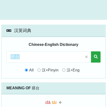
汉英词典
Chinese-English Dictionary
All
汉+Pinyin
汉+Eng
MEANING OF
搭台
dā
tái