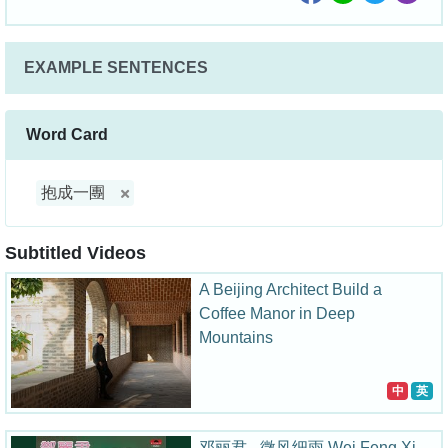
EXAMPLE SENTENCES
Word Card
抱成一團
Subtitled Videos
A Beijing Architect Build a
Coffee Manor in Deep
Mountains
中
英
邓丽君 - 微风细雨 Wei Feng Xi