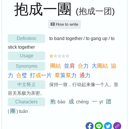
抱成一團
(
抱成一团
)
How to write
Definition
to band together / to gang up / to
stick together
Usage
團
結
並
肩
合
力
大
團
結
協
Synonyms
力
合
璧
打
成
一
片
羣
策
羣
力
通
力
中文释义
保持一致，行动起来像一个人。形
容关系极为亲密。
抱
成
一
团
Characters
bào
chéng
yī
團
(
) tuán