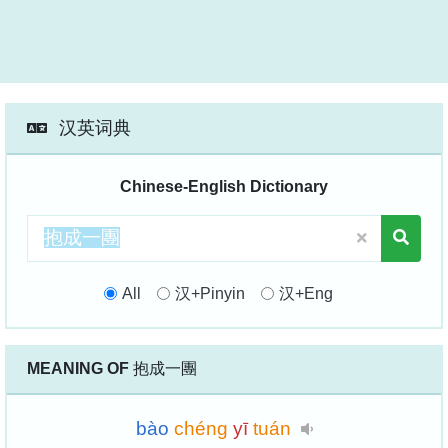
汉英词典
Chinese-English Dictionary
All
汉+Pinyin
汉+Eng
MEANING OF
抱成一團
bào
chéng
yī
tuán