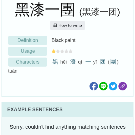
黑漆一團
(
黑漆一团
)
How to write
Definition
Black paint
Usage
黑
漆
一
团
團
Characters
hēi
qī
yī
(
)
tuán
EXAMPLE SENTENCES
Sorry, couldn't find anything matching sentences