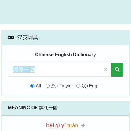
汉英词典
Chinese-English Dictionary
All
汉+Pinyin
汉+Eng
MEANING OF
黑漆一團
hēi
qī
yī
tuán