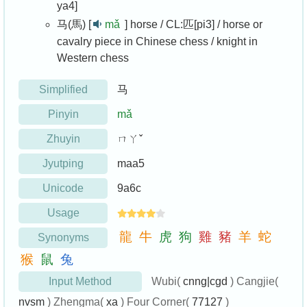
ya4]
马(馬) [
mǎ
]
horse / CL:匹[pi3] / horse or
cavalry piece in Chinese chess / knight in
Western chess
Simplified
马
Pinyin
mǎ
Zhuyin
ㄇㄚˇ
Jyutping
maa5
Unicode
9a6c
Usage
龍
牛
虎
狗
雞
豬
羊
蛇
Synonyms
猴
鼠
兔
Input Method
Wubi(
cnng|cgd
) Cangjie(
nvsm
) Zhengma(
xa
) Four Corner(
77127
)