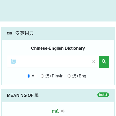
汉英词典
Chinese-English Dictionary
All
汉+Pinyin
汉+Eng
hsk 3
MEANING OF
馬
mǎ