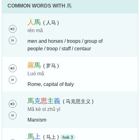
COMMON WORDS WITH
馬
人
馬
( 人马 )
rén mǎ
men and horses / troops / group of
people / troop / staff / centaur
羅
馬
( 罗马 )
Luó mǎ
Rome, capital of Italy
馬
克
思
主
義
( 马克思主义 )
Mǎ kè sī zhǔ yì
Marxism
馬
上
( 马上 )
hsk 3