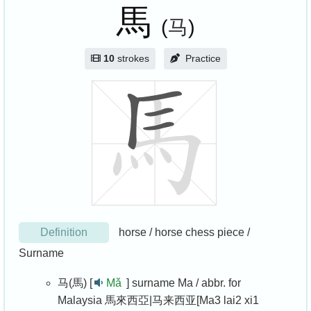
馬
(
马
)
10
strokes
Practice
Definition
horse / horse chess piece /
Surname
马(馬) [
Mǎ
]
surname Ma / abbr. for
Malaysia 馬來西亞|马来西亚[Ma3 lai2 xi1