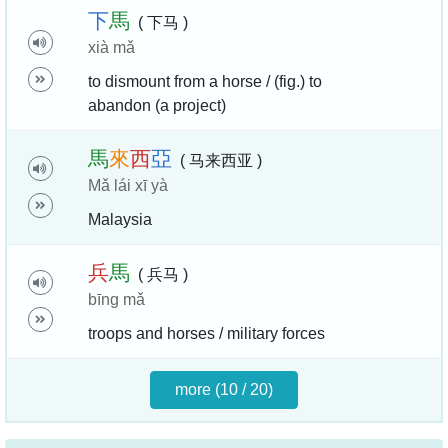
下
馬
( 下马 )
xià mǎ
to dismount from a horse / (fig.) to
abandon (a project)
馬
來
西
亞
( 马来西亚 )
Mǎ lái xī yà
Malaysia
兵
馬
( 兵马 )
bīng mǎ
troops and horses / military forces
more (10 / 20)