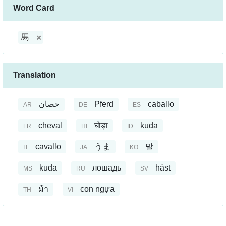
Word Card
馬
Translation
حصان
Pferd
caballo
AR
DE
ES
cheval
घोड़ा
kuda
FR
HI
ID
cavallo
うま
말
IT
JA
KO
kuda
лошадь
häst
MS
RU
SV
ม้า
con ngựa
TH
VI