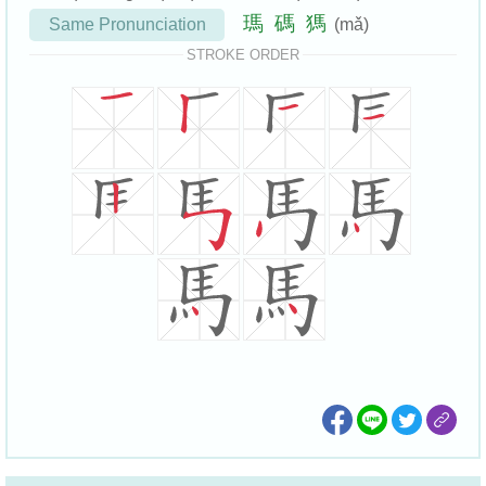
瑪
碼
獁
Same Pronunciation
(mǎ)
STROKE ORDER