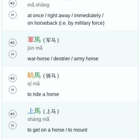
mǎ shàng
at once / right away / immediately /
on horseback (i.e. by military force)
軍
馬
( 军马 )
jūn mǎ
war-horse / destrier / army horse
騎
馬
( 骑马 )
qí mǎ
to ride a horse
上
馬
( 上马 )
shàng mǎ
to get on a horse / to mount