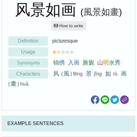
风景如画
(
風景如畫
)
How to write
Definition
picturesque
Usage
锦
绣
入
画
旖
旎
山
明
水
秀
Synonyms
风
風
景
如
画
Characters
(
) fēng
jǐng
rú
畫
(
) huà
EXAMPLE SENTENCES