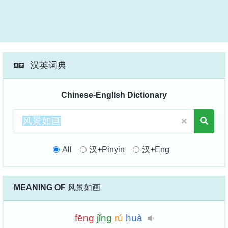
汉英词典
Chinese-English Dictionary
All
汉+Pinyin
汉+Eng
MEANING OF
风景如画
fēng
jǐng
rú
huà