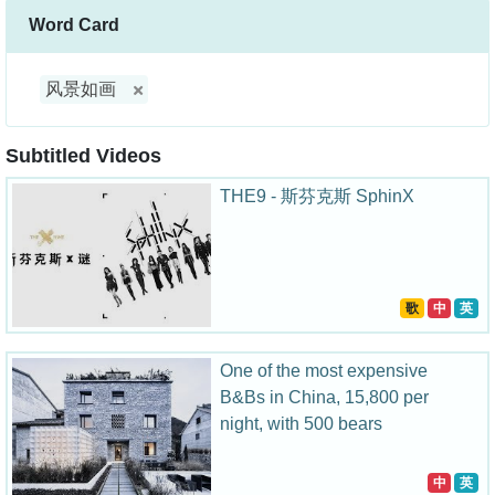
Word Card
风景如画
Subtitled Videos
THE9 - 斯芬克斯 SphinX
歌
中
英
One of the most expensive
B&Bs in China, 15,800 per
night, with 500 bears
中
英