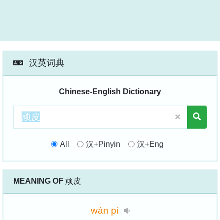
汉英词典
Chinese-English Dictionary
All
汉+Pinyin
汉+Eng
MEANING OF
顽皮
wán
pí