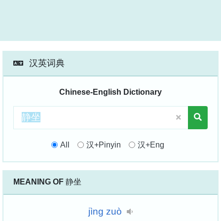
汉英词典
Chinese-English Dictionary
All
汉+Pinyin
汉+Eng
MEANING OF
静坐
jìng
zuò