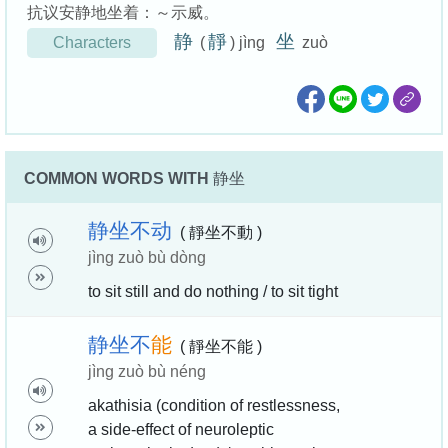
抗议安静地坐着：～示威。
静
靜
坐
Characters
(
) jìng
zuò
COMMON WORDS WITH
静坐
静
坐
不
动
( 靜坐不動 )
jìng zuò bù dòng
to sit still and do nothing / to sit tight
静
坐
不
能
( 靜坐不能 )
jìng zuò bù néng
akathisia (condition of restlessness,
a side-effect of neuroleptic