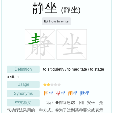
静坐
(
靜坐
)
How to write
Definition
to sit quietly / to meditate / to stage
a sit-in
Usage
围
坐
枯
坐
闲
坐
默
坐
Synonyms
中文释义
〈动〉❶排除思虑，闭目安坐，是
气功疗法采用的一种方式。❷为了达到某种要求或表示