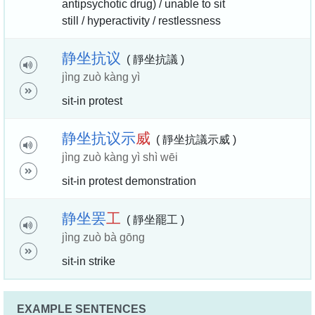
antipsychotic drug) / unable to sit
still / hyperactivity / restlessness
静
坐
抗
议
( 靜坐抗議 )
jìng zuò kàng yì
sit-in protest
静
坐
抗
议
示
威
( 靜坐抗議示威 )
jìng zuò kàng yì shì wēi
sit-in protest demonstration
静
坐
罢
工
( 靜坐罷工 )
jìng zuò bà gōng
sit-in strike
EXAMPLE SENTENCES