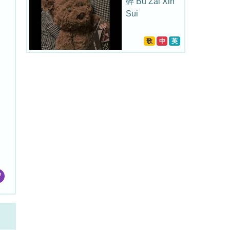
碎 Bu Zai Xin
Sui
歌
中
英