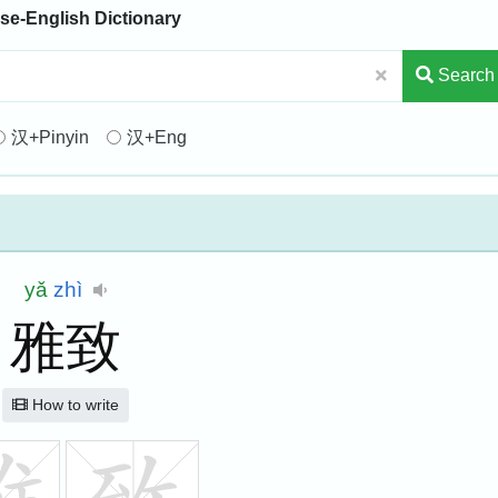
se-English Dictionary
Search
汉+Pinyin
汉+Eng
yǎ
zhì
雅致
How to write