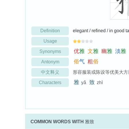
Definition
elegant / refined / in good t
Usage
优
雅
文
雅
幽
雅
淡
雅
Synonyms
俗
气
粗
俗
Antonym
中文释义
形容服装或陈设等优美大方
雅
致
Characters
yǎ
zhì
COMMON WORDS WITH
雅致