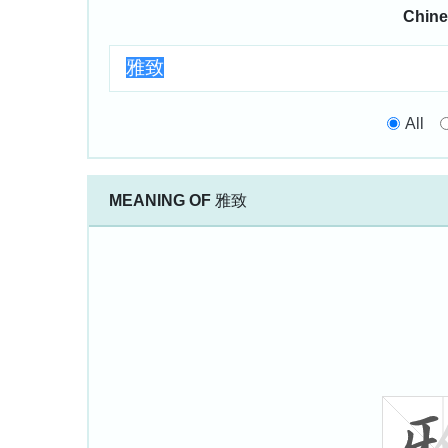
Chine
All
MEANING OF
雅致