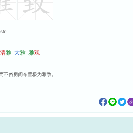
aste
清
雅
大
雅
雅
观
而不俗房间布置极为雅致。