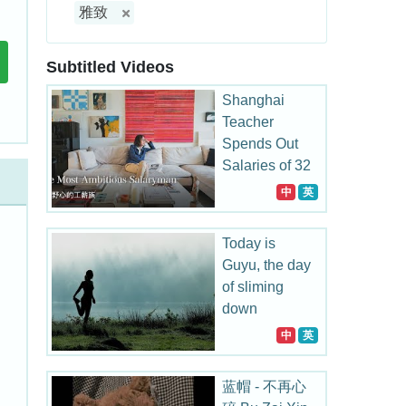
雅致
Subtitled Videos
Shanghai
Teacher
Spends Out
Salaries of 32
Years on
中
英
Collecting
Today is
Guyu, the day
of sliming
down
中
英
蓝帽 - 不再心