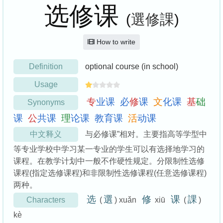
选修课
(
選修課
)
How to write
Definition
optional course (in school)
Usage
专
业
课
必
修
课
文
化
课
基
础
Synonyms
课
公
共
课
理
论
课
教
育
课
活
动
课
中文释义
与必修课”相对。主要指高等学型中
等专业学校中学习某一专业的学生可以有选择地学习的
课程。在教学计划中一般不作硬性规定。分限制性选修
课程(指定选修课程)和非限制性选修课程(任意选修课程)
两种。
选
選
修
课
課
Characters
(
) xuǎn
xiū
(
)
kè