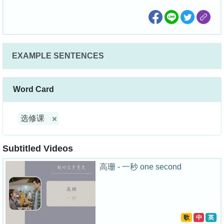
EXAMPLE SENTENCES
Word Card
选修课
Subtitled Videos
高珊 - 一秒 one second
歌
中
英