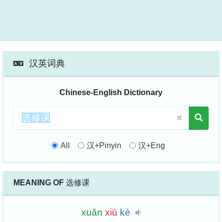
汉英词典
Chinese-English Dictionary
All
汉+Pinyin
汉+Eng
MEANING OF
选修课
xuǎn
xiū
kè