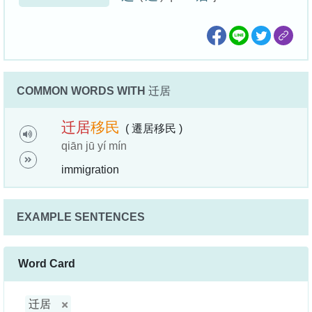
COMMON WORDS WITH
迁居
迁
居
移
民
( 遷居移民 )
qiān jū yí mín
immigration
EXAMPLE SENTENCES
Word Card
迁居