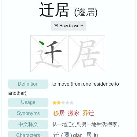
迁居
(
遷居
)
How to write
Definition
to move (from one residence to
another)
Usage
移
居
搬
家
乔
迁
Synonyms
中文释义
从一地迁徙到另一地生活;搬家。
迁
遷
居
Characters
(
) qiān
jū