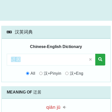
汉英词典
Chinese-English Dictionary
All
汉+Pinyin
汉+Eng
MEANING OF
迁居
qiān
jū