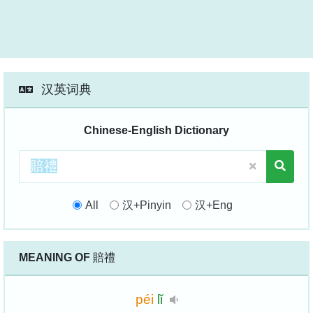
汉英词典
Chinese-English Dictionary
All
汉+Pinyin
汉+Eng
MEANING OF
賠禮
péi
lǐ