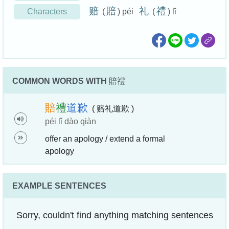
赔
賠
礼
禮
Characters
(
) péi
(
) lǐ
COMMON WORDS WITH
賠禮
賠
禮
道
歉
( 赔礼道歉 )
péi lǐ dào qiàn
offer an apology / extend a formal
apology
EXAMPLE SENTENCES
Sorry, couldn't find anything matching sentences