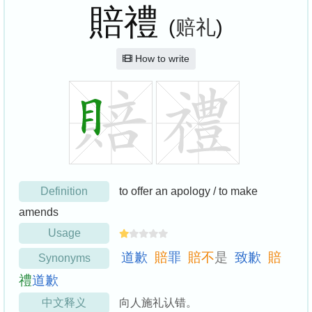
賠禮
(
赔礼
)
How to write
Definition
to offer an apology / to make
amends
Usage
道
歉
賠
罪
賠
不
是
致
歉
賠
Synonyms
禮
道
歉
中文释义
向人施礼认错。