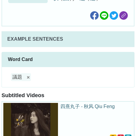
EXAMPLE SENTENCES
Word Card
議題
Subtitled Videos
四熹丸子 - 秋风 Qiu Feng