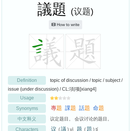
議題
(
议题
)
How to write
Definition
topic of discussion / topic / subject /
issue (under discussion) / CL:項|项[xiang4]
Usage
專
題
課
題
話
題
命
題
Synonyms
中文释义
议定题目。 会议讨论的题目。
议
議
题
題
Characters
(
) yì
(
) tí