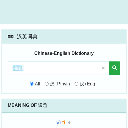
汉英词典
Chinese-English Dictionary
All
汉+Pinyin
汉+Eng
MEANING OF
議題
yì
tí