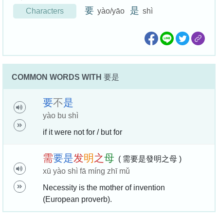
要
是
Characters
yào/yāo
shì
COMMON WORDS WITH
要是
要
不
是
yào bu shì
if it were not for / but for
需
要
是
发
明
之
母
( 需要是發明之母 )
xū yào shì fā míng zhī mǔ
Necessity is the mother of invention
(European proverb).