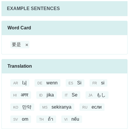
EXAMPLE SENTENCES
Word Card
要是
Translation
إذا
wenn
Si
si
AR
DE
ES
FR
अगर
jika
Se
もし
HI
ID
IT
JA
만약
sekiranya
если
KO
MS
RU
om
ถ้า
nếu
SV
TH
VI