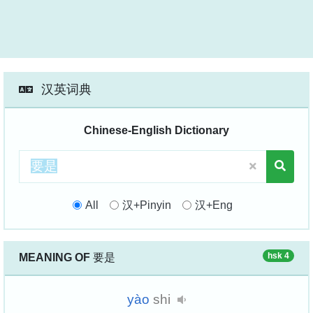
汉英词典
Chinese-English Dictionary
All
汉+Pinyin
汉+Eng
hsk 4
MEANING OF
要是
yào
shi