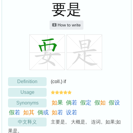
要是
How to write
Definition
(coll.) if
Usage
如
果
倘
若
假
定
假
如
假
设
Synonyms
假
若
如
其
倘
或
如
若
设
若
中文释义
主要是。 大概是。 连词。如果;如
果是。