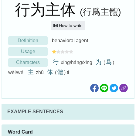
行为主体
(
行爲主體
)
How to write
Definition
behavioral agent
Usage
行
为
爲
Characters
xíng/háng/xìng
(
)
主
体
體
wèi/wéi
zhǔ
(
) tǐ
EXAMPLE SENTENCES
Word Card