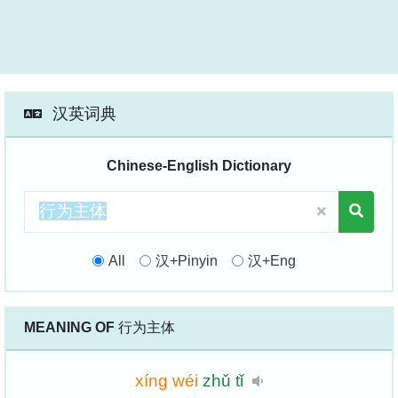
汉英词典
Chinese-English Dictionary
All
汉+Pinyin
汉+Eng
MEANING OF
行为主体
xíng
wéi
zhǔ
tǐ