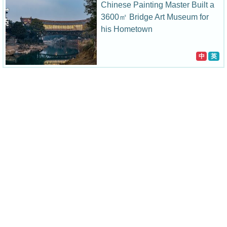
Chinese Painting Master Built a
3600㎡ Bridge Art Museum for
his Hometown
中
英