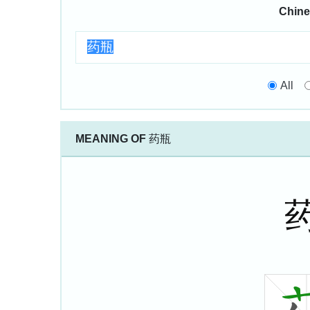
Chine
All
MEANING OF
药瓶