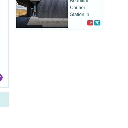
Beautiful
Courier
Station in
China
中
英