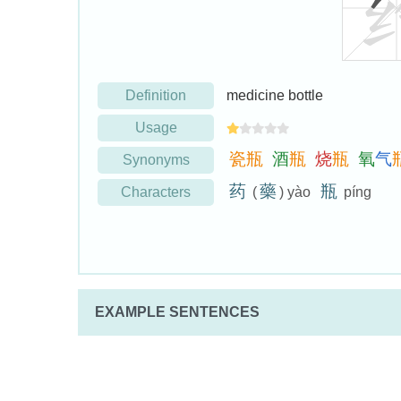
Definition
medicine bottle
Usage
瓷
瓶
酒
瓶
烧
瓶
氧
气
Synonyms
药
藥
瓶
Characters
(
) yào
píng
EXAMPLE SENTENCES