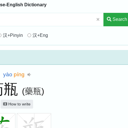
se-English Dictionary
Search
汉+Pinyin
汉+Eng
yào
píng
药瓶
(
藥瓶
)
How to write