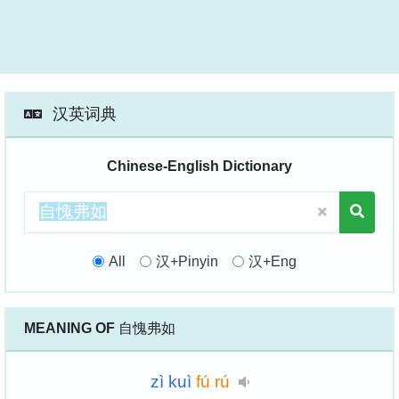
汉英词典
Chinese-English Dictionary
All
汉+Pinyin
汉+Eng
MEANING OF
自愧弗如
zì
kuì
fú
rú