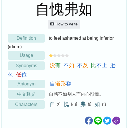
自愧弗如
How to write
Definition
to feel ashamed at being inferior
(idiom)
Usage
没
有
不
如
不
及
比
不
上
逊
Synonyms
色
低
位
自
惭
形
秽
Antonym
中文释义
自感不如别人而内心惭愧。
自
愧
弗
如
Characters
zì
kuì
fú
rú