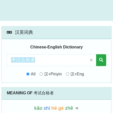
汉英词典
Chinese-English Dictionary
All
汉+Pinyin
汉+Eng
MEANING OF
考试合格者
kǎo
shì
hé
gé
zhě