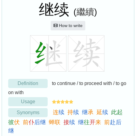
继续
(
繼續
)
How to write
Definition
to continue / to proceed with / to go
on with
Usage
连
续
持
续
继
承
延
续
此
起
Synonyms
彼
伏
前
仆
后
继
蝉
联
接
续
继
往
开
来
前
赴
后
继