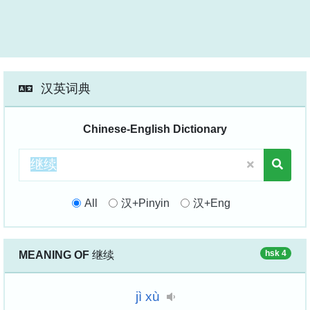
汉英词典
Chinese-English Dictionary
All
汉+Pinyin
汉+Eng
hsk 4
MEANING OF
继续
jì
xù