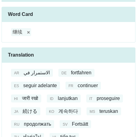
Word Card
继续
Translation
الاستمرار في
fortfahren
AR
DE
seguir adelante
continuer
ES
FR
जारी रखो
lanjutkan
proseguire
HI
ID
IT
続ける
계속하다
teruskan
JA
KO
MS
продолжать
Fortsätt
RU
SV
ทำต่อไป
tiếp tục