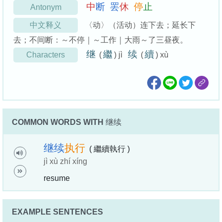
中
断
罢
休
停
止
Antonym
中文释义
〈动〉（活动）连下去；延长下
去；不间断：～不停｜～工作｜大雨～了三昼夜。
继
繼
续
續
Characters
(
) jì
(
) xù
COMMON WORDS WITH
继续
继
续
执
行
( 繼續執行 )
jì xù zhí xíng
resume
EXAMPLE SENTENCES