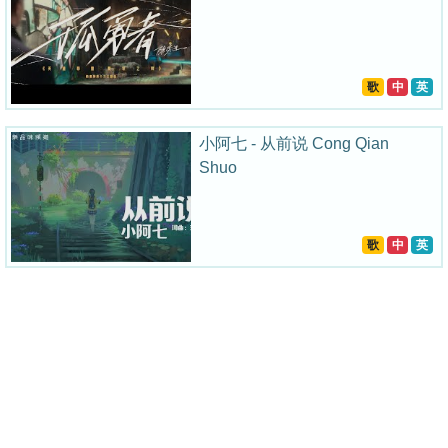
歌
中
英
小阿七 - 从前说 Cong Qian
Shuo
歌
中
英