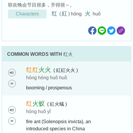
联欢晚会节目很多，开得很～。
红
紅
火
Characters
(
) hóng
huǒ
COMMON WORDS WITH
红火
红
红
火
火
( 紅紅火火 )
hóng hóng huǒ huǒ
booming / prosperous
红
火
蚁
( 紅火蟻 )
hóng huǒ yǐ
fire ant (Solenopsis invicta), an
introduced species in China