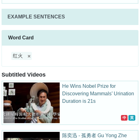
EXAMPLE SENTENCES
Word Card
红火
Subtitled Videos
He Wins Nobel Prize for
Discovering Mammals’ Urination
Duration is 21s
中
英
陈奕迅 - 孤勇者 Gu Yong Zhe