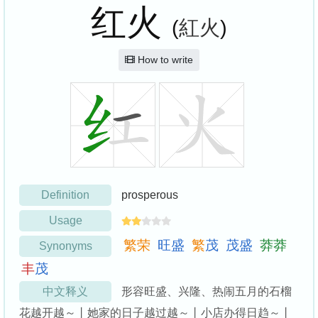
红火
(
紅火
)
How to write
Definition
prosperous
Usage
繁
荣
旺
盛
繁
茂
茂
盛
莽
莽
Synonyms
丰
茂
中文释义
形容旺盛、兴隆、热闹五月的石榴
花越开越～丨她家的日子越过越～丨小店办得日趋～丨