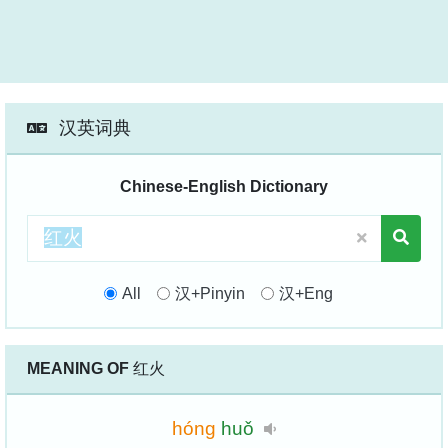
汉英词典
Chinese-English Dictionary
All
汉+Pinyin
汉+Eng
MEANING OF
红火
hóng
huǒ