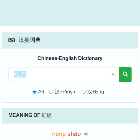
汉英词典
Chinese-English Dictionary
All
汉+Pinyin
汉+Eng
MEANING OF
紅燒
hóng
shāo