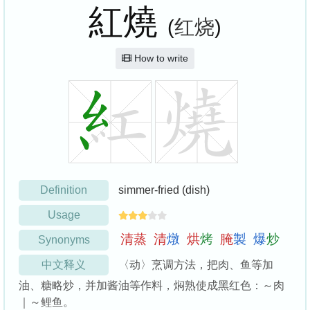
紅燒
(
红烧
)
How to write
Definition
simmer-fried (dish)
Usage
清
蒸
清
燉
烘
烤
腌
製
爆
炒
Synonyms
中文释义
〈动〉烹调方法，把肉、鱼等加
油、糖略炒，并加酱油等作料，焖熟使成黑红色：～肉
｜～鲤鱼。