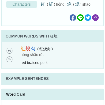
红
紅
烧
燒
Characters
(
) hóng
(
) shāo
COMMON WORDS WITH
紅燒
紅
燒
肉
( 红烧肉 )
hóng shāo ròu
red braised pork
EXAMPLE SENTENCES
Word Card