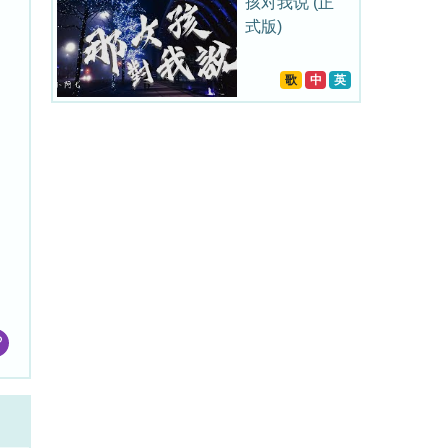
孩对我说 (正
式版)
歌
中
英