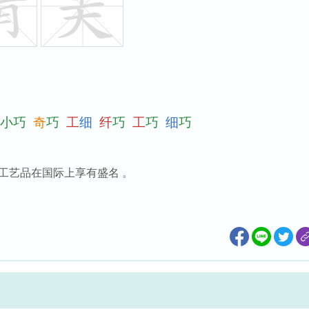
小
巧
奇
巧
工
细
纤
巧
工
巧
细
巧
工艺品在国际上享有盛名 。