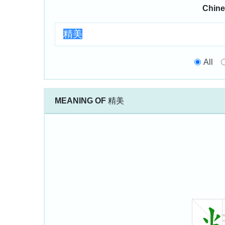
Chine
All
MEANING OF
精美