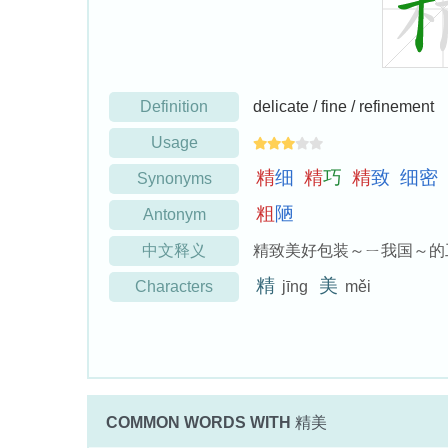
Definition
delicate / fine / refinement
Usage
精
细
精
巧
精
致
细
密
Synonyms
粗
陋
Antonym
中文释义
精致美好包装～ㄧ我国～的
精
美
Characters
jīng
měi
COMMON WORDS WITH
精美