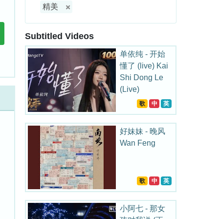
精美
Subtitled Videos
单依纯 - 开始
懂了 (live) Kai
Shi Dong Le
(Live)
歌
中
英
好妹妹 - 晚风
Wan Feng
歌
中
英
小阿七 - 那女