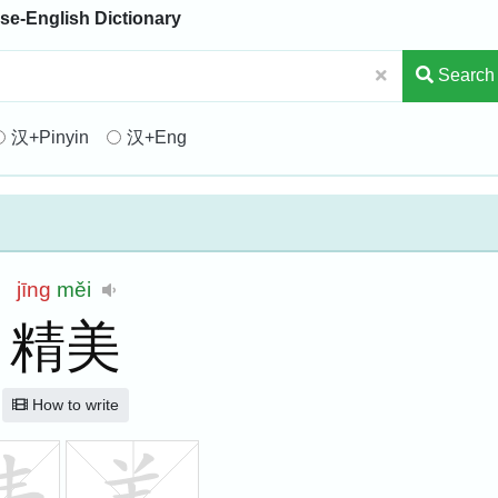
se-English Dictionary
Search
汉+Pinyin
汉+Eng
jīng
měi
精美
How to write