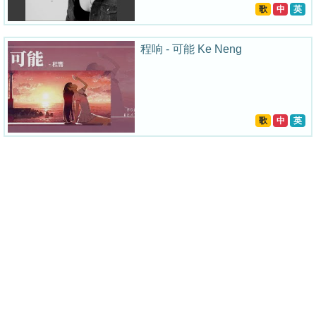
歌
中
英
程响 - 可能 Ke Neng
歌
中
英