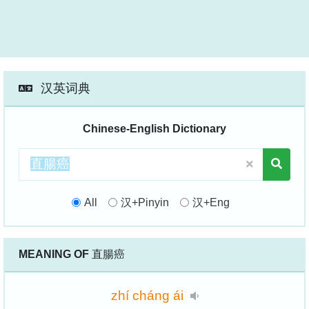
汉英词典
Chinese-English Dictionary
All
汉+Pinyin
汉+Eng
MEANING OF
直腸癌
zhí
cháng
ái