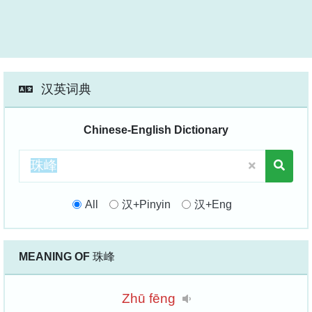
汉英词典
Chinese-English Dictionary
All
汉+Pinyin
汉+Eng
MEANING OF
珠峰
Zhū
fēng