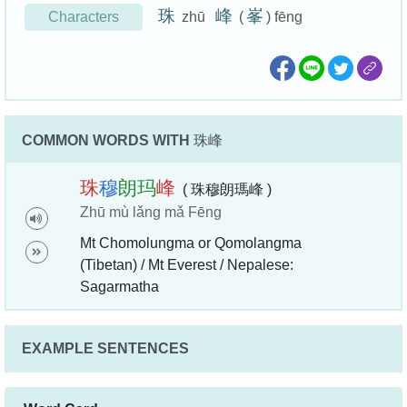
珠
峰
峯
Characters
zhū
(
) fēng
COMMON WORDS WITH
珠峰
珠
穆
朗
玛
峰
( 珠穆朗瑪峰 )
Zhū mù lǎng mǎ Fēng
Mt Chomolungma or Qomolangma
(Tibetan) / Mt Everest / Nepalese:
Sagarmatha
EXAMPLE SENTENCES