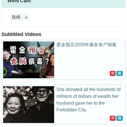
Word Card
珠峰
Subtitled Videos
霍金预言2035年爆发丧尸病毒
中
英
She donated all the hundreds of
millions of dollars of wealth her
husband gave her to the
Forbidden City.
中
英