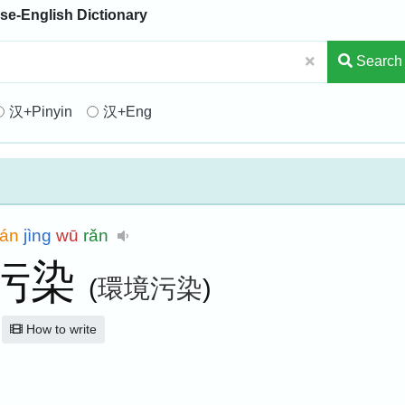
se-English Dictionary
Search
汉+Pinyin
汉+Eng
uán
jìng
wū
rǎn
污染
(
環境污染
)
How to write