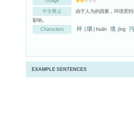
Usage
中文释义
由于人为的因素，环境受到
影响。
环
環
境
Characters
(
) huán
jìng
EXAMPLE SENTENCES