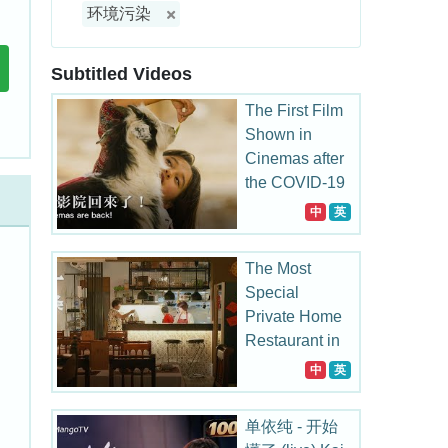
环境污染
Subtitled Videos
The First Film
Shown in
Cinemas after
the COVID-19
Outbreak in
中
英
China
The Most
Special
Private Home
Restaurant in
Taiwan
中
英
单依纯 - 开始