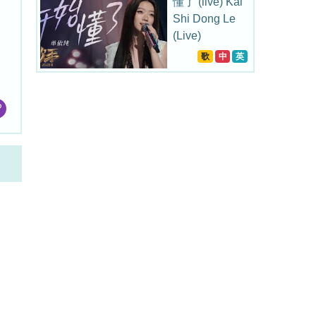
懂了 (live) Kai
Shi Dong Le
(Live)
歌
中
英