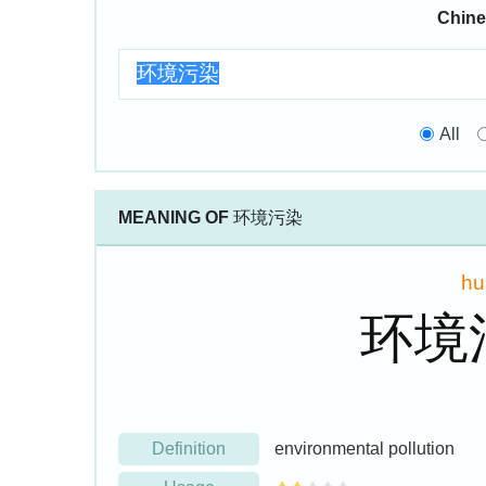
Chine
All
MEANING OF
环境污染
h
环境
Definition
environmental pollution