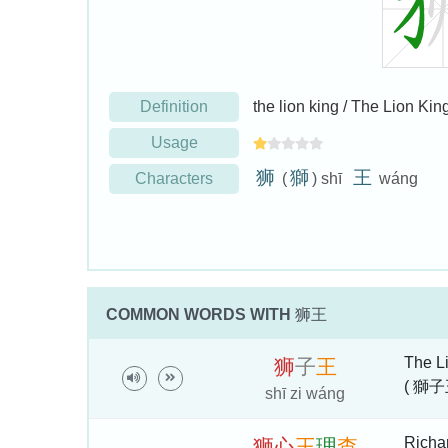
Definition
the lion king / The Lio
Usage
狮
獅
王
Characters
(
) shī
wáng
COMMON WORDS WITH
狮王
The L
狮
子
王
( 獅子
shī zi wáng
Richar
狮
心
王
理
查