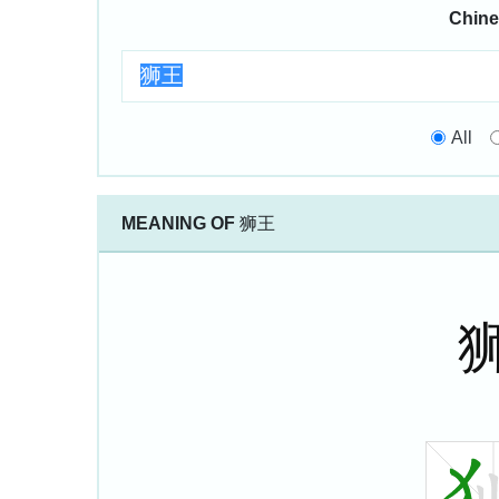
Chine
All
MEANING OF
狮王