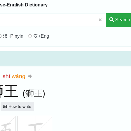
se-English Dictionary
Search
汉+Pinyin
汉+Eng
shī
wáng
狮王
(
獅王
)
How to write