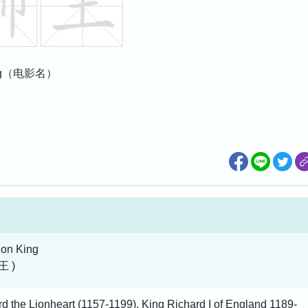
n King（电影名）
ion King
王 )
d the Lionheart (1157-1199), King Richard I of England 1189-