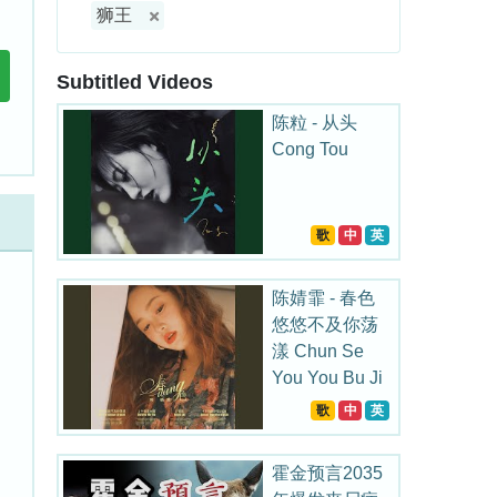
狮王
Subtitled Videos
陈粒 - 从头
Cong Tou
歌
中
英
陈婧霏 - 春色
悠悠不及你荡
漾 Chun Se
You You Bu Ji
Ni Dang Yang
歌
中
英
霍金预言2035