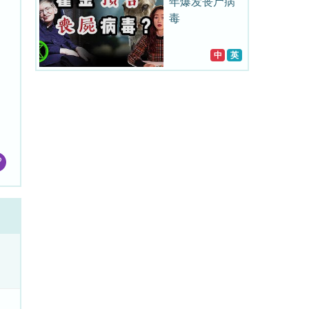
年爆发丧尸病
毒
中
英