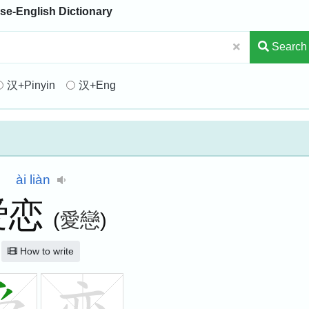
se-English Dictionary
Search
汉+Pinyin
汉+Eng
ài
liàn
爱恋
(
愛戀
)
How to write