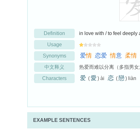
Definition
in love with / to feel deeply
Usage
爱
情
恋
爱
情
意
柔
情
Synonyms
中文释义
热爱而难以分离（多指男女
爱
愛
恋
戀
Characters
(
) ài
(
) liàn
EXAMPLE SENTENCES