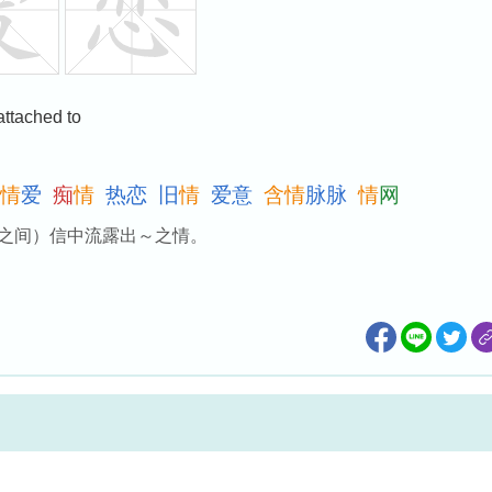
 attached to
情
爱
痴
情
热
恋
旧
情
爱
意
含
情
脉
脉
情
网
之间）信中流露出～之情。