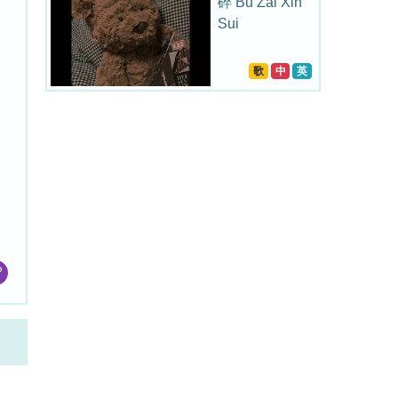
碎 Bu Zai Xin
Sui
歌
中
英