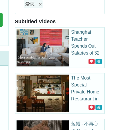
爱恋
Subtitled Videos
Shanghai
Teacher
Spends Out
Salaries of 32
Years on
中
英
Collecting
The Most
Special
Private Home
Restaurant in
Taiwan
中
英
蓝帽 - 不再心