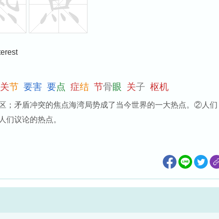
terest
关
节
要
害
要
点
症
结
节
骨
眼
关
子
枢
机
区；矛盾冲突的焦点海湾局势成了当今世界的一大热点。②人们
人们议论的热点。