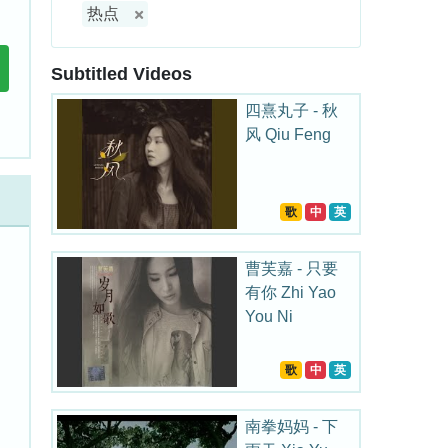
热点
Subtitled Videos
四熹丸子 - 秋
风 Qiu Feng
歌
中
英
曹芙嘉 - 只要
有你 Zhi Yao
You Ni
歌
中
英
南拳妈妈 - 下