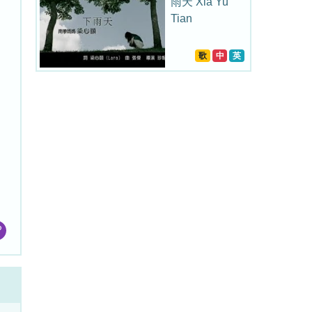
雨天 Xia Yu
Tian
歌
中
英