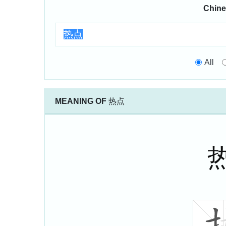
Chine
All
MEANING OF
热点