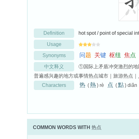
Definition
hot spot / point of special in
Usage
问
题
关
键
枢
纽
焦
点
Synonyms
中文释义
①国际上矛盾冲突激烈的地
普遍感兴趣的地方或事情热点城市｜旅游热点｜
热
熱
点
點
Characters
(
) rè
(
) diǎn
COMMON WORDS WITH
热点