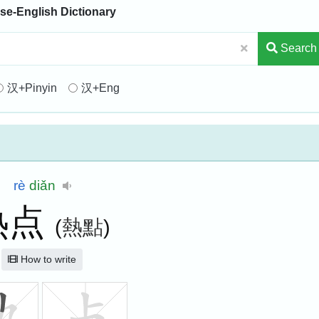
se-English Dictionary
Search
汉+Pinyin
汉+Eng
rè
diǎn
热点
(
熱點
)
How to write